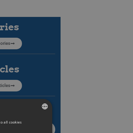
ries
ories
icles
ticles
o all cookies
SWEDISH
ENGLISH