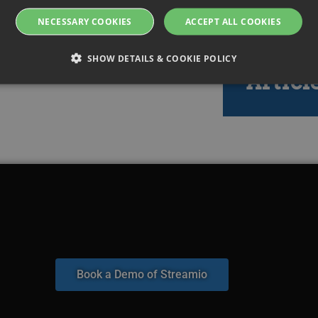
NECESSARY COOKIES
ACCEPT ALL COOKIES
SHOW DETAILS & COOKIE POLICY
Articl
Strictly necessary
Performance
Targeting
Functionality
allow core website functionality such as user login and account management. The websi
okies.
ovider / Domain
Expiration
Description
oking.rackfish.com
Session
Denna cookie används för att lagra webbadressen
kommer att omdirigeras efter autentisering med en 
Det säkerställer en sömlös användarupplevelse ge
användaren tillbaka till den avsedda sidan efter in
Session
Cookie genererad av applikationer baserat på PHP-
P.net
allmänt identifierare som används för att underhåll
w.streamio.com
användarsessioner. Det är normalt ett slumpmässi
Book a Demo of Streamio
det används kan vara specifikt för webbplatsen, me
bibehålla en inloggad status för en användare mell
5 minutes
Denna cookie används för säkerhetsändamål, för a
x.com, Inc.
29
besökare på webbplatsen och minimera blockering 
rotechts.net