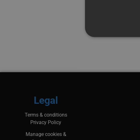
Strictly necessary cookies 
without strictly necessary co
Namn
Pr
__Secure-next-
bo
auth.callback-url
Legal
PHPSESSID
PH
ww
Terms & conditions
Privacy Policy
Manage cookies &
_px3
Wi
.p