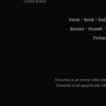
Cookie policy
li_gc
Li
Co
Dansk
–
N
orsk
–
Engl
.l
__Secure-next-
bo
Bosnian
–
Hrvatski
auth.csrf-token
Portug
__cf_bm
Cl
.l
__cf_bm
Cl
.l
CookieScriptConsent
Co
S
treamio is an online video p
.s
Streamio is an easy-to-use vi
JSESSIONID
Or
.w