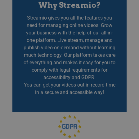
Why Streamio?
__cf_bm
29
Den
Cloudflare Inc.
minutes
för 
.lnk.funnelbud.com
55
män
seconds
Dett
Streamio gives you all the features you
web
need for managing online videos! Grow
gilt
anv
your business with the help of our all-in-
web
one platform. Live stream, manage and
__cf_bm
29
Den
Cloudflare Inc.
publish video-on-demand without learning
minutes
för 
.linkedin.com
58
män
much technology. Our platform takes care
seconds
Dett
web
of everything and makes it easy for you to
gilt
comply with legal requirements for
anv
web
accessibility and GDPR.
CookieScriptConsent
11
This
CookieScript
You can get your videos out in record time
months 3
Coo
.streamio.com
weeks
ser
in a secure and accessible way!
visi
pref
nec
Scr
ban
pro
JSESSIONID
Session
Gen
Oracle Corporation
pla
.www.linkedin.com
som