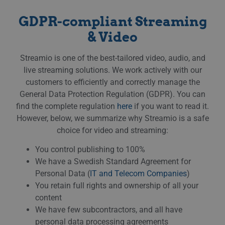
web
JSP.
för 
GDPR-compliant Streaming
an
anv
& Video
serv
Streamio is one of the best-tailored video, audio, and
live streaming solutions. We work actively with our
customers to efficiently and correctly manage the
Namn
Provider / Domain
Expiration
De
Namn
Provider / Domain
Expiration
Description
General Data Protection Regulation (GDPR). You can
lang
.linkedin.com
Session
De
Namn
Provider / Domain
Expiration
Description
av
find the complete regulation
here
if you want to read it.
_pk_ses.3.c9ee
streamio.com
29
Det här cook
de
minutes
namnet är as
IDE
1 year
Denna cookie stä
Google LLC
However, below, we summarize why Streamio is a safe
de
59
med Matom
av Doubleclick 
.doubleclick.net
an
seconds
plattform f
utför informat
choice for video and streaming:
we
källkodsana
hur slutanvänd
van
används för 
använder
ko
hjälpa
You control publishing to 100%
webbplatsen o
an
webbplatsäg
eventuell rekl
We have a Swedish Standard Agreement for
sp
spåra besök
slutanvändaren
fö
beteende oc
ha sett innan h
Personal Data (
IT and Telecom Companies
)
de
webbplatse
besökte nämnd
prestanda. D
webbplats.
You retain full rights and ownership of all your
li_alerts
1 year
De
LinkedIn
mönstertyps
at
content
www.linkedin.com
prefixet _pk_
_gcl_au
2 months
Denna cookie stä
Google LLC
ab
av en kort se
4 weeks
av Doubleclick 
.streamio.com
We have few subcontractors, and all have
fö
och bokstäv
utför informat
an
antas vara e
hur slutanvänd
personal data processing agreements
el