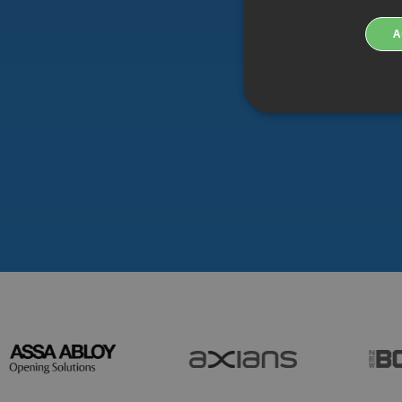
A
Strikt nödvändiga cookies 
användas korrekt utan strik
Cookie
Pr
__Secure-next-
bo
auth.callback-url
PHPSESSID
PH
ww
_px3
Wi