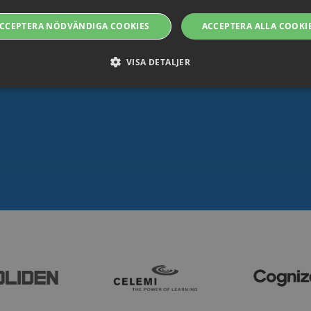
CCEPTERA NÖDVÄNDIGA COOKIES
ACCEPTERA ALLA COOKI
VISA DETALJER
Strikt nödvändiga
Prestanda
Riktade
Funktions
tillåter grundläggande webbplatsfunktioner som användarinloggning och kontohanteri
t nödvändiga cookies.
ovider / Namn
Utgång
Beskrivning
oking.rackfish.com
Session
Denna cookie används för att lagra webbadressen
att omdirigeras efter autentisering med en autentise
säkerställer en sömlös användarupplevelse genom a
tillbaka till den avsedda sidan efter inloggningen.
Session
Cookie genererad av applikationer baserat på PHP-sp
P.net
identifierare som används för att underhålla variabl
w.streamio.com
Det är normalt ett slumpmässigt genererat nummer,
specifikt för webbplatsen, men ett bra exempel är at
status för en användare mellan sidorna.
5
Denna cookie används för säkerhetsändamål, för att
x.com, Inc.