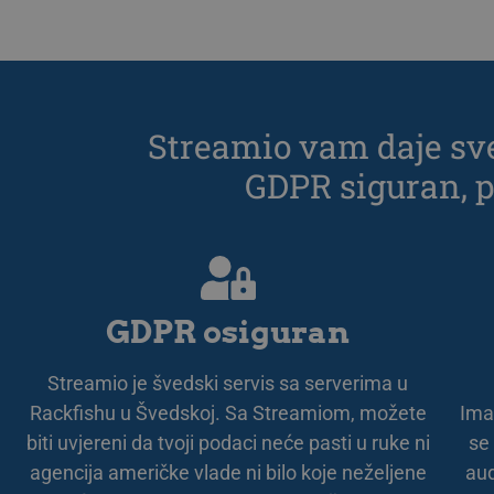
.p
li_gc
Li
Co
.l
__Secure-next-
bo
Streamio vam daje sve
auth.csrf-token
GDPR siguran, p
__cf_bm
Cl
.l
__cf_bm
Cl
.l
GDPR osiguran
CookieScriptConsent
Co
Streamio je švedski servis sa serverima u
.s
Rackfishu u Švedskoj. Sa Streamiom, možete
Ima
JSESSIONID
Or
biti uvjereni da tvoji podaci neće pasti u ruke ni
se 
.w
agencija američke vlade ni bilo koje neželjene
aud