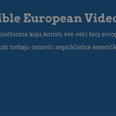
ible European Vide
latforma koju koristi sve veći broj evr
koji trebaju ostaviti neprikladne američ