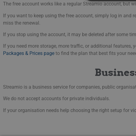
The free account works like a regular Streamio account, but wi
If you want to keep using the free account, simply log in and 
miss the renewal.
Strictly necessary cookies 
without strictly necessary co
If you stop using the account, it may be deleted after some ti
Namn
Pr
If you need more storage, more traffic, or additional features
__Secure-next-
bo
auth.callback-url
Packages & Prices page
to find the plan that best fits your nee
Busines
PHPSESSID
PH
ww
Streamio is a business service for companies, public organisat
_px3
Wi
We do not accept accounts for private individuals.
.p
If your organisation needs help choosing the right setup for vid
li_gc
Li
Co
.l
__Secure-next-
bo