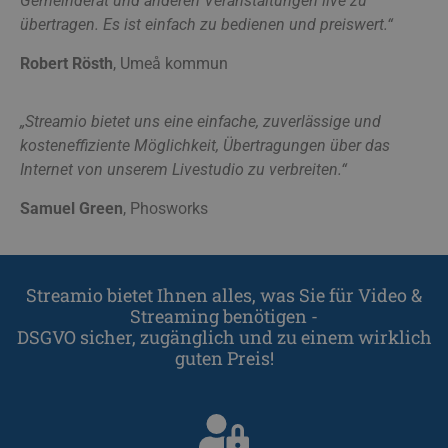
Gemeinderat und anderen Veranstaltungen live zu
v
übertragen. Es ist einfach zu bedienen und preiswert.“
a
a
Robert Rösth
, Umeå kommun
s
__cf_bm
29 Minuten
Cloudflare Inc.
55 Sekunden
f
.lnk.funnelbud.com
„Streamio bietet uns eine einfache, zuverlässige und
m
D
kosteneffiziente Möglichkeit, Übertragungen über das
w
g
Internet von unserem Livestudio zu verbreiten.“
a
w
Samuel Green
, Phosworks
__cf_bm
29 Minuten
Cloudflare Inc.
58 Sekunden
f
.linkedin.com
m
D
w
Streamio bietet Ihnen alles, was Sie für Video &
g
a
Streaming benötigen -
w
DSGVO sicher, zugänglich und zu einem wirklich
CookieScriptConsent
11 Monate 3
CookieScript
guten Preis!
Wochen
a
.streamio.com
t
i
b
ä
C
c