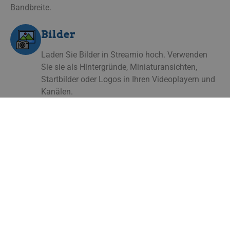
Bandbreite.
Bilder
Laden Sie Bilder in Streamio hoch. Verwenden
Sie sie als Hintergründe, Miniaturansichten,
Startbilder oder Logos in Ihren Videoplayern und
Kanälen.
Jetzt Testen – Kostenloses Testkonto
Erhalten