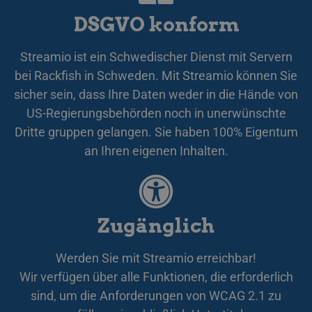
k
DSGVO konform
JSESSIONID
Sitzung
G
Oracle Corporation
p
.www.linkedin.com
Streamio ist ein Schwedischer Dienst mit Servern
w
J
bei Rackfish in Schweden. Mit Streamio können Sie
f
sicher sein, dass Ihre Daten weder in die Hände von
a
s
US-Regierungsbehörden noch in unerwünschte
Dritte gruppen gelangen. Sie haben 100% Eigentum
an Ihren eigenen Inhalten.
Name
Anbieter / Domäne
Ablaufdatum
Name
Anbieter / Domäne
Ablaufdatum
Beschrei
lang
.linkedin.com
Sitzung
_pk_ses.3.c9ee
streamio.com
29 Minuten
Det här c
Zugänglich
59 Sekunden
namnet är
Name
Anbieter / Domäne
Ablaufdatum
Beschreibun
med Mat
plattform
IDE
1 Jahr
Denna cookie 
Google LLC
källkodsa
Werden Sie mit Streamio erreichbar!
av Doublecli
.doubleclick.net
används f
utför inform
hjälpa
Wir verfügen über alle Funktionen, die erforderlich
hur slutanv
webbplats
använder
spåra be
sind, um die Anforderungen von WCAG 2.1 zu
webbplatsen
beteende
eventuell re
webbplat