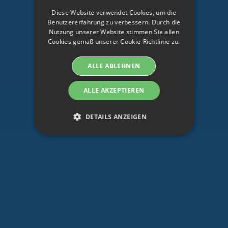
SWEDISH
Diese Website verwendet Cookies, um die
ENGLISH
Benutzererfahrung zu verbessern. Durch die
Nutzung unserer Website stimmen Sie allen
SWEDISH
Cookies gemäß unserer Cookie-Richtlinie zu.
DANISH
ALLE ABLEHNEN
GERMAN
FINNISH
ALLE AKZEPTIEREN
NORWEGIAN
DETAILS ANZEIGEN
FRENCH
SPANISH
Unbedingt erforderlich
Performance
ITALIAN
Targeting
Funktionalität
DUTCH
Unbedingt erforderliche Cookies ermöglichen
CZECH
grundlegende Funktionen der Website, wie
Benutzeranmeldung und Kontoverwaltung. Die
ESTONIAN
Website kann ohne unbedingt erforderliche
Cookies nicht ordnungsgemäß genutzt werden.
GREEK