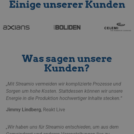
Einige unserer Kunden
b
s
m
_px3
5 Minuten 29
Wix.com, Inc.
Sekunden
f
.protechts.net
f
b
m
l
k
i
Was sagen unsere
a
s
Kunden?
b
s
li_gc
5 Monate 4
A
LinkedIn
Wochen
g
Corporation
„Mit Streamio vermeiden wir komplizierte Prozesse und
a
.linkedin.com
Sorgen um hohe Kosten. Stattdessen können wir unsere
i
Energie in die Produktion hochwertiger Inhalte stecken.“
__Secure-next-
booking.rackfish.com
Sitzung
auth.csrf-token
f
S
Jimmy Lindberg
, Reakt Live
(
w
g
b
„Wir haben uns für Streamio entschieden, um aus dem
k