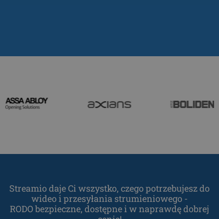
POLISH
PORTUGUESE
ROMANIAN
SLOVAK
PHPSESSID
Sesja
PHP.net
SLOVENIAN
www.streamio.com
TURKISH
UKRAINIAN
CROATIAN
Streamio daje Ci wszystko, czego potrzebujesz do
_px3
5 minut 29
Wix.com, Inc.
wideo i przesyłania strumieniowego -
sekund
.protechts.net
RODO bezpieczne, dostępne i w naprawdę dobrej
cenie!