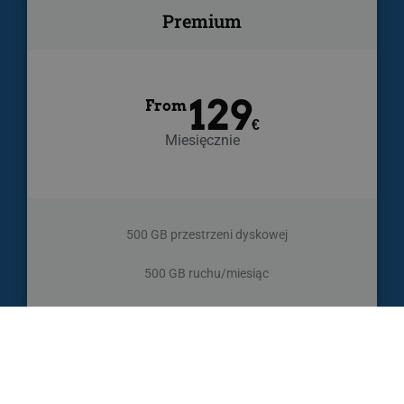
Premium
129
From
€
Miesięcznie
500 GB przestrzeni dyskowej
500 GB ruchu/miesiąc
Enterprise