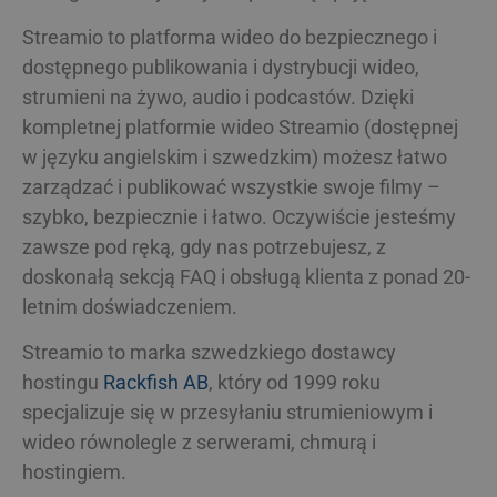
servi
_uetvid
1 rok 3 tygodnie
Detta är 
Microsoft
använ
Streamio to platforma wideo do bezpiecznego i
som anvä
Corporation
Microsoft
.streamio.com
_pxvid
1 rok
Denna
Wix.com Inc.
dostępnego publikowania i dystrybucji wideo,
och är en
använ
.protechts.net
spårnings
använ
strumieni na żywo, audio i podcastów. Dzięki
gör att vi
betee
interage
intera
kompletnej platformie wideo Streamio (dostępnej
använda
förbät
tidigare 
använ
w języku angielskim i szwedzkim) możesz łatwo
webbplat
på we
zarządzać i publikować wszystkie swoje filmy –
MUID
1 rok
Denna co
Microsoft
_pk_ref.3.c9ee
streamio.com
5 miesięcy 4
används o
Corporation
tygodnie
szybko, bezpiecznie i łatwo.
Oczywiście jesteśmy
Microsof
.bing.com
användari
zawsze pod ręką, gdy nas potrzebujesz, z
_pk_id.3.23d5
www.streamio.com
1 rok
Det h
Det kan s
namne
inbäddad
doskonałą sekcją FAQ i obsługą klienta z ponad 20-
med P
skript. M
för ö
synkronis
letnim doświadczeniem.
källk
många ol
använ
Microsof
hjälp
vilket mö
Streamio to marka szwedzkiego dostawcy
webbp
användar
spåra
hostingu
Rackfish AB
, który od 1999 roku
betee
bscookie
1 rok
Används 
LinkedIn
webbp
specjalizuje się w przesyłaniu strumieniowym i
nätverkst
Corporation
prest
LinkedIn,
.www.linkedin.com
mönst
wideo równolegle z serwerami, chmurą i
användni
prefix
inbäddade
av en 
hostingiem.
och b
lidc
1 dzień
Detta är 
Microsoft
antas