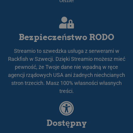
Bezpieczeństwo RODO
li_gc
5 miesięcy 4
LinkedIn
tygodnie
Corporation
.linkedin.com
Streamio to szwedzka usługa z serwerami w
Rackfish w Szwecji. Dzięki Streamio możesz mieć
__Secure-next-
booking.rackfish.com
Sesja
auth.csrf-token
pewność, że Twoje dane nie wpadną w ręce
agencji rządowych USA ani żadnych niechcianych
stron trzecich. Masz 100% własności własnych
treści.
Dostępny
__cf_bm
29 minut 55
Cloudflare Inc.
sekund
.lnk.funnelbud.com