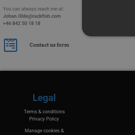
You can always reach me at:
Johan.Olde@rackfish.com
+46 842 50 18 18
Contact us form
Strictly necessary cookies 
without strictly necessary co
Namn
Pr
__Secure-next-
bo
auth.callback-url
Legal
PHPSESSID
PH
ww
Terms & conditions
Privacy Policy
_px3
Wi
Manage cookies &
.p