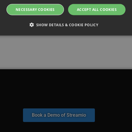
NECESSARY COOKIES
ACCEPT ALL COOKIES
SHOW DETAILS & COOKIE POLICY
Strictly necessary
Performance
Targeting
Functionality
allow core website functionality such as user login and account management. The websi
okies.
ovider / Domain
Expiration
Description
oking.rackfish.com
Session
Denna cookie används för att lagra webbadressen
kommer att omdirigeras efter autentisering med en 
Det säkerställer en sömlös användarupplevelse ge
användaren tillbaka till den avsedda sidan efter in
Session
Cookie genererad av applikationer baserat på PHP-
P.net
allmänt identifierare som används för att underhåll
w.streamio.com
användarsessioner. Det är normalt ett slumpmässi
det används kan vara specifikt för webbplatsen, me
Book a Demo of Streamio
bibehålla en inloggad status för en användare mell
5 minutes
Denna cookie används för säkerhetsändamål, för a
x.com, Inc.
29
besökare på webbplatsen och minimera blockering 
rotechts.net