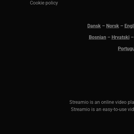
Cookie policy
li_gc
Li
Co
.l
Dansk
–
N
orsk
–
Engl
__Secure-next-
bo
Bosnian
–
Hrvatski
auth.csrf-token
Portug
__cf_bm
Cl
.l
__cf_bm
Cl
.l
CookieScriptConsent
Co
S
treamio is an online video p
.s
Streamio is an easy-to-use vi
JSESSIONID
Or
.w