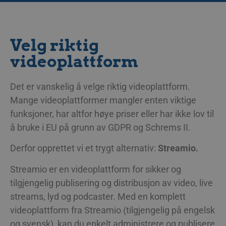
sekunder
hjälpa
för att dela inn
.linkedin.com
webbplatsäg
på webbplatsen
spåra besö
sociala medier.
beteende o
webbplatse
test_cookie
14
Denna cookie st
Google LLC
prestanda. 
Velg riktig
minutter
av DoubleClick
.doubleclick.net
mönstertyp
59
ägs av Google) 
prefixet _pk
sekunder
avgöra om
videoplattform
av en kort se
webbplatsbesö
och bokstä
webbläsare stö
tros vara e
cookies.
referenskod
Det er vanskelig å velge riktig videoplattform.
domänens i
_fbp
3 måneder
Används av Fa
Meta Platform
av kakan.
4 dager
för att leverera
Inc.
Mange videoplattformer mangler enten viktige
serie
.streamio.com
pxcts
Flipkart
Sesjon
Denna cook
reklamprodukte
funksjoner, har altfor høye priser eller har ikke lov til
.protechts.net
används för
såsom realtids
användarn
från
å bruke i EU på grunn av GDPR og Schrems II.
beteende o
tredjepartsann
engageman
webbplatsen
_uetvid
1 år 3 uker
Detta är en coo
Derfor opprettet vi et trygt alternativ:
Streamio.
Microsoft
förbättra
som används a
Corporation
serviceleve
Microsoft Bing
.streamio.com
användarup
Streamio er en videoplattform for sikker og
och är en
spårningscooki
_pxvid
1 år
Denna cook
Wix.com Inc.
tilgjengelig publisering og distribusjon av video, live
gör att vi kan
används för
.protechts.net
interagera med
användarn
streams, lyd og podcaster. Med en komplett
användare so
beteende o
tidigare har be
interaktione
videoplattform fra Streamio (tilgjengelig på engelsk
webbplats.
förbättra
og svensk), kan du enkelt administrere og publisere
användarup
MUID
1 år
Denna cookie
Microsoft