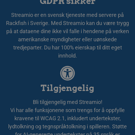
GDPR sikker
li_gc
5 måneder
Anv
LinkedIn
4 uker
gäs
Corporation
anv
.linkedin.com
Streamio er en svensk tjeneste med servere på
ick
Rackfish i Sverige. Med Streamio kan du være trygg
__Secure-next-
booking.rackfish.com
Sesjon
De
auth.csrf-token
för
på at dataene dine ikke vil falle i hendene på verken
Sit
(CS
amerikanske myndigheter eller uønskede
we
gen
tredjeparter. Du har 100% eierskap til ditt eget
beg
ko
innhold.
käl
van
me
aut
att
säk
Tilgjengelig
__cf_bm
29
De
Cloudflare Inc.
minutter
för
.lnk.funnelbud.com
55
män
sekunder
Det
Bli tilgjengelig med Streamio!
web
gil
Vi har alle funksjonene som trengs for å oppfylle
an
kravene til WCAG 2.1, inkludert undertekster,
we
lydtolkning og tegnspråktolkning i spilleren. Støtte
__cf_bm
29
De
Cloudflare Inc.
minutter
för
.linkedin.com
for AI-genererte undertekster på 35 språk er
58
män