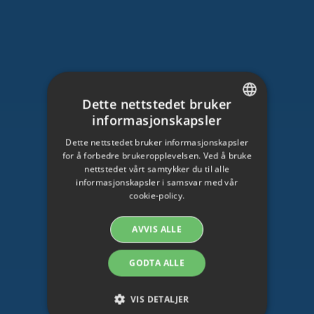
Dette nettstedet bruker
informasjonskapsler
SWEDISH
Dette nettstedet bruker informasjonskapsler
ENGLISH
for å forbedre brukeropplevelsen. Ved å bruke
nettstedet vårt samtykker du til alle
SWEDISH
informasjonskapsler i samsvar med vår
cookie-policy.
DANISH
GERMAN
AVVIS ALLE
FINNISH
GODTA ALLE
NORWEGIAN
FRENCH
VIS DETALJER