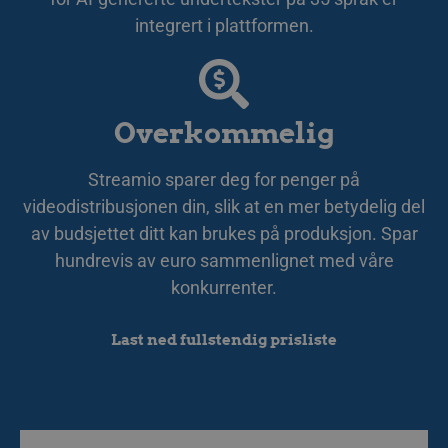
sekunder
Det
integrert i plattformen.
web
gil
an
we
CookieScriptConsent
11
De
CookieScript
måneder 3
av 
.streamio.com
Overkommelig
uker
tjä
ihå
bes
är 
Streamio sparer deg for penger på
Coo
co
videodistribusjonen din, slik at en mer betydelig del
kor
av budsjettet ditt kan brukes på produksjon. Spar
JSESSIONID
Sesjon
Gen
Oracle Corporation
pla
.www.linkedin.com
hundrevis av euro sammenlignet med våre
so
web
konkurrenter.
JSP
för
an
an
Last ned fullstendig prisliste
ser
Forsørger /