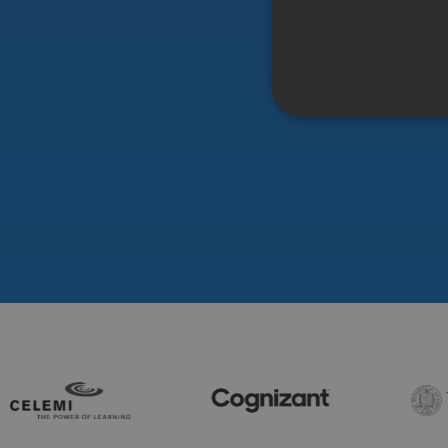
Kesinl
Kesinlikle gerekli çerezler, k
düzgün kullanılamaz.
İsim
Sa
__Secure-next-
bo
auth.callback-url
PHPSESSID
PH
ww
_px3
Wi