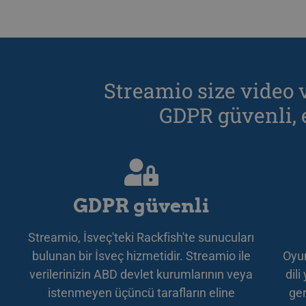
.p
li_gc
Li
Co
.l
Streamio size video v
__Secure-next-
bo
auth.csrf-token
GDPR güvenli, er
__cf_bm
Cl
.l
__cf_bm
Cl
.l
GDPR güvenli
CookieScriptConsent
Co
Streamio, İsveç'teki Rackfish'te sunucuları
.s
bulunan bir İsveç hizmetidir. Streamio ile
Oyun
JSESSIONID
Or
verilerinizin ABD devlet kurumlarının veya
dil
.w
istenmeyen üçüncü tarafların eline
ger