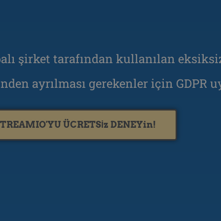
lı şirket tarafından kullanılan eksiksi
nden ayrılması gerekenler için GDPR uy
TREAMIO'YU ÜCRETSİz DENEYin!