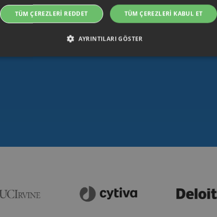
TÜM ÇEREZLERI REDDET
TÜM ÇEREZLERI KABUL ET
AYRINTILARI GÖSTER
ikle gerekli çerezler
Performans çerezleri
Hedefleme çerezleri
İşlevsel ç
ullanıcı girişi ve hesap yönetimi gibi temel web sitesi işlevlerini sağlar. Kesinlikle gerekl
Bitiş
ğlayıcı / Alan
Açıklama
Süresi
oking.rackfish.com
Oturum
Denna cookie används för att lagra webbadressen 
att omdirigeras efter autentisering med en autentiser
säkerställer en sömlös användarupplevelse genom at
tillbaka till den avsedda sidan efter inloggningen.
Oturum
Cookie genererad av applikationer baserat på PHP-spr
P.net
identifierare som används för att underhålla variable
w.streamio.com
Det är normalt ett slumpmässigt genererat nummer, 
specifikt för webbplatsen, men ett bra exempel är att
status för en användare mellan sidorna.
5
Denna cookie används för säkerhetsändamål, för att 
x.com, Inc.