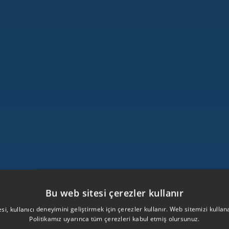
Bu web sitesi çerezler kullanır
si, kullanıcı deneyimini geliştirmek için çerezler kullanır. Web sitemizi kulla
Politikamız uyarınca tüm çerezleri kabul etmiş olursunuz.