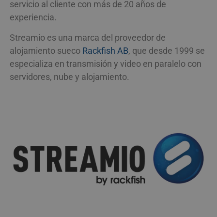
webbplats
servicio al cliente con más de 20 años de
spåra bes
bscookie
1 año
Används av so
LinkedIn
experiencia.
beteende
nätverkstjäns
Corporation
webbplat
LinkedIn, för 
.www.linkedin.com
prestanda.
användninge
Streamio es una marca del proveedor de
mönsterty
inbäddade tjä
prefixet _
alojamiento sueco
Rackfish AB
, que desde 1999 se
av en kort 
lidc
1 día
Detta är en M
Microsoft
och bokst
MSN 1: a part
Corporation
especializa en transmisión y video en paralelo con
antas var
som säkerställ
.linkedin.com
referensk
webbplatsen 
servidores, nube y alojamiento.
domänens 
korrekt.
av kakan.
_uetsid
1 día
Denna cooki
Microsoft
_pk_id.3.c9ee
streamio.com
1 año
Det här co
används av Bi
Corporation
namnet är
att bestämma 
.streamio.com
med Mat
annonser som
plattform
visas som kan
källkodsa
relevanta för
används fö
slutanvändar
hjälpa
läser webbpla
webbplats
spåra bes
beteende
webbplat
prestanda.
mönsterty
prefixet _
av en kort 
och bokst
antas var
referensk