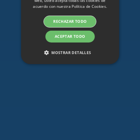
web, usted acepta todas las cookies de
SWEDISH
acuerdo con nuestra Política de Cookies.
DANISH
RECHAZAR TODO
GERMAN
FINNISH
ACEPTAR TODO
NORWEGIAN
MOSTRAR DETALLES
FRENCH
SPANISH
Cookies estrictamente necesarias
ITALIAN
Cookies de rendimiento
DUTCH
Cookies de preferencias
CZECH
Cookies de funcionalidad
ESTONIAN
Las cookies estrictamente necesarias permiten la
GREEK
funcionalidad básica del sitio web, como el
inicio de sesión del usuario y la gestión de
cuentas. El sitio web no se puede utilizar
HUNGARIAN
correctamente sin estas cookies estrictamente
necesarias.