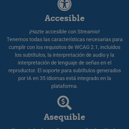
k
k
v
m
Accesible
a
a
s
¡Hazte accesible con Streamio!
__cf_bm
29 minutos
D
Cloudflare Inc.
Tenemos todas las características necesarias para
55 segundos
f
.lnk.funnelbud.com
m
cumplir con los requisitos de WCAG 2.1, incluidos
D
w
los subtítulos, la interpretación de audio y la
g
a
interpretación de lenguaje de señas en el
w
reproductor. El soporte para subtítulos generados
__cf_bm
29 minutos
D
Cloudflare Inc.
58 segundos
f
.linkedin.com
por IA en 35 idiomas está integrado en la
m
D
plataforma.
w
g
a
w
CookieScriptConsent
11 meses 3
D
CookieScript
semanas
a
.streamio.com
Asequible
t
i
b
ä