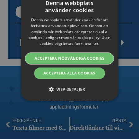
Denna webbplats
använder cookies
Alla supportartiklar
SWEDISH
Denna webbplats använder cookies för att
ENGLISH
förbättra användarupplevelsen. Genom att
använda vår webbplats accepterar du alla
SWEDISH
cookies i enlighet med vår cookiepolicy. Utan
Inlägg taggade
cookies begränsas funktionalitet.
DANISH
GERMAN
ACCEPTERA NÖDVÄNDIGA COOKIES
FINNISH
ACCEPTERA ALLA COOKIES
NORWEGIAN
Fler artiklar i kategori:
Uppladdning och
FRENCH
VISA DETALJER
nedladdning
SPANISH
Fler artiklar taggade:
ladda upp
,
uppladdningsformulär
ITALIAN
Strikt nödvändiga
Prestanda
Riktade
DUTCH
FÖREGÅENDE
NÄSTA
Funktions
Texta filmer med Subtitle Edit Online
Direktlänkar till videor
CZECH
Strikt nödvändiga cookies tillåter grundläggande
webbplatsfunktioner som användarinloggning