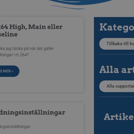
Katego
64 High, Main eller
seline
Tillbaka till 
ka jag tänka på när det gäller
llningar i H.264?
Alla ar
S MER »
Alla supportar
dningsinställningar
Artike
ngsinställningar