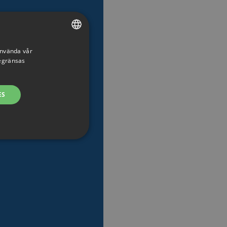
använda vår
SWEDISH
begränsas
ENGLISH
SWEDISH
ES
DANISH
GERMAN
FINNISH
NORWEGIAN
FRENCH
ng. Webbplatsen kan inte
SPANISH
ITALIAN
 som en användare kommer
DUTCH
ringsleverantör. Det