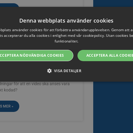
S MER »
Denna webbplats använder cookies
plats använder cookies för att förbättra användarupplevelsen. Genom att 
s accepterar du alla cookies i enlighet med vår cookiepolicy. Utan cookies 
funktionalitet.
kommenderade
CCEPTERA NÖDVÄNDIGA COOKIES
ACCEPTERA ALLA COOKI
tällningar
VISA DETALJER
inns det för rekommenderade
llningar för att en video ska anses vara
kt kodad?
Strikt nödvändiga
Prestanda
Riktade
Funktions
tillåter grundläggande webbplatsfunktioner som användarinloggning och kontohanteri
S MER »
t nödvändiga cookies.
ovider / Namn
Utgång
Beskrivning
oking.rackfish.com
Session
Denna cookie används för att lagra webbadressen
att omdirigeras efter autentisering med en autentise