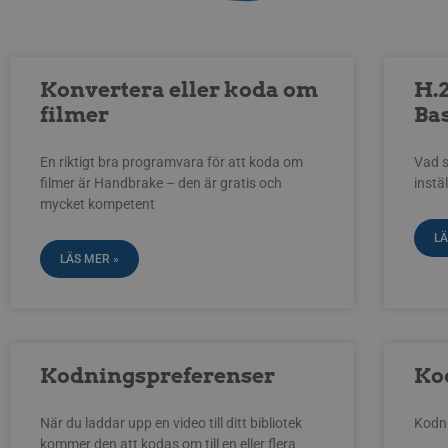
Konvertera eller koda om
H.2
filmer
Ba
En riktigt bra programvara för att koda om
Vad s
filmer är Handbrake – den är gratis och
instä
mycket kompetent
LÄ
LÄS MER »
Kodningspreferenser
Ko
När du laddar upp en video till ditt bibliotek
Kodni
kommer den att kodas om till en eller flera