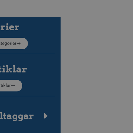
rier
kategorier
tiklar
tiklar
ltaggar