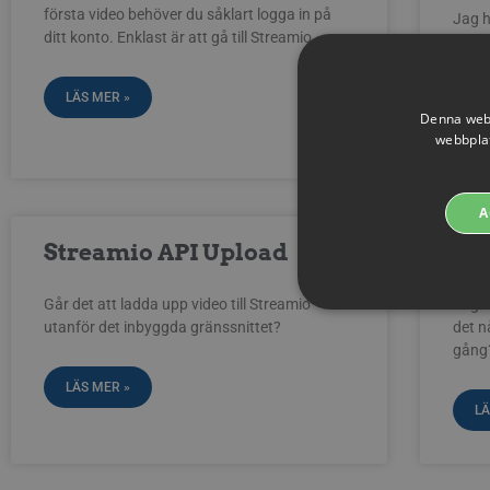
första video behöver du såklart logga in på
Jag h
ditt konto. Enklast är att gå till Streamio
upp. 
filme
LÄS MER »
Denna webb
LÄ
webbplat
A
Streamio API Upload
La
Går det att ladda upp video till Streamio
Jag h
utanför det inbyggda gränssnittet?
det n
gång
LÄS MER »
Strikt nödvändiga cookies 
LÄ
användas korrekt utan strik
Cookie
Pr
__Secure-next-
bo