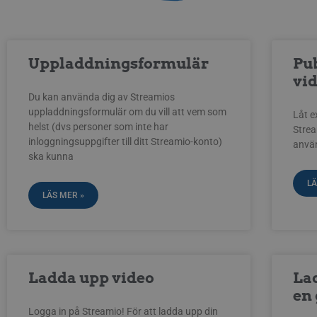
Uppladdningsformulär
Pu
vi
Du kan använda dig av Streamios
uppladdningsformulär om du vill att vem som
Låt ex
helst (dvs personer som inte har
Strea
inloggningsuppgifter till ditt Streamio-konto)
anvä
ska kunna
LÄ
LÄS MER »
Ladda upp video
Lad
en
Logga in på Streamio! För att ladda upp din