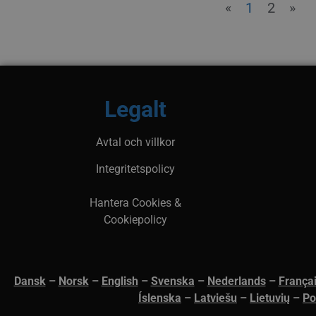
auth.callback-url
«
1
2
»
PHPSESSID
PH
ww
Legalt
_px3
Wi
.p
Avtal och villkor
li_gc
Li
Co
Integritetspolicy
.l
__Secure-next-
bo
Hantera Cookies &
auth.csrf-token
Cookiepolicy
__cf_bm
Cl
.l
Dansk
–
N
orsk
–
English
–
Svenska
–
Nederlands
–
França
__cf_bm
Cl
Íslenska
–
Latviešu
–
Lietuvių
–
Po
.l