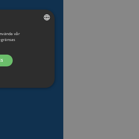
använda vår
SWEDISH
begränsas
ENGLISH
SWEDISH
ES
DANISH
GERMAN
FINNISH
NORWEGIAN
FRENCH
ng. Webbplatsen kan inte
SPANISH
ITALIAN
 som en användare kommer
DUTCH