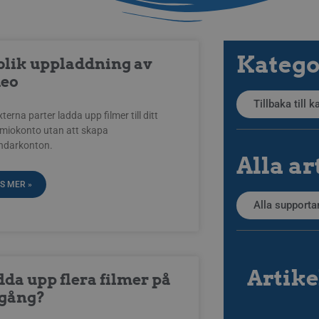
Katego
blik uppladdning av
deo
Tillbaka till 
terna parter ladda upp filmer till ditt
miokonto utan att skapa
ndarkonton.
Alla ar
S MER »
Alla supportar
Artike
da upp flera filmer på
 gång?