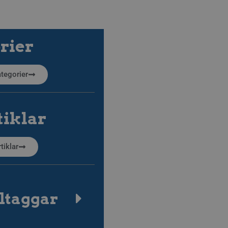
rier
kategorier
tiklar
tiklar
ltaggar