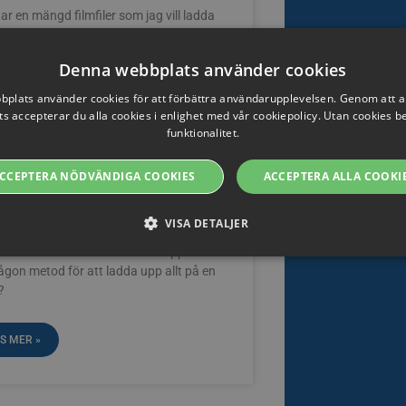
ar en mängd filmfiler som jag vill ladda
Finns det något sätt att ladda upp alla
r på en gång, så jag slipper
Denna webbplats använder cookies
plats använder cookies för att förbättra användarupplevelsen. Genom att 
S MER »
s accepterar du alla cookies i enlighet med vår cookiepolicy. Utan cookies 
funktionalitet.
CCEPTERA NÖDVÄNDIGA COOKIES
ACCEPTERA ALLA COOKI
dda upp många filer
VISA DETALJER
ar en massa videor att ladda upp. Finns
ågon metod för att ladda upp allt på en
?
Strikt nödvändiga
Prestanda
Riktade
Funktions
tillåter grundläggande webbplatsfunktioner som användarinloggning och kontohanteri
S MER »
t nödvändiga cookies.
ovider / Namn
Utgång
Beskrivning
oking.rackfish.com
Session
Denna cookie används för att lagra webbadressen