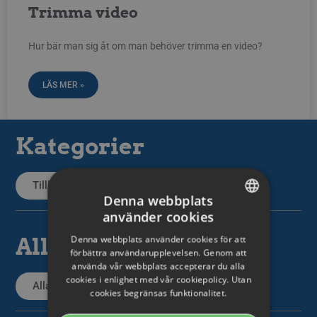
Trimma video
Hur bär man sig åt om man behöver trimma en video?
LÄS MER »
Kategorier
Tillbaka till kategorier
Denna webbplats
använder cookies
SWEDISH
Alla artiklar
Denna webbplats använder cookies för att
ENGLISH
förbättra användarupplevelsen. Genom att
använda vår webbplats accepterar du alla
SWEDISH
cookies i enlighet med vår cookiepolicy. Utan
Alla supportartiklar
cookies begränsas funktionalitet.
DANISH