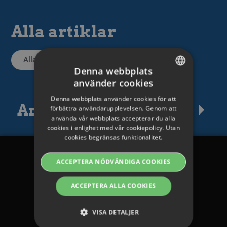
Alla artiklar
Alla supportartiklar
Denna webbplats
använder cookies
SWEDISH
Denna webbplats använder cookies för att
ENGLISH
Artikeltaggar
förbättra användarupplevelsen. Genom att
använda vår webbplats accepterar du alla
SWEDISH
cookies i enlighet med vår cookiepolicy. Utan
cookies begränsas funktionalitet.
DANISH
GERMAN
ACCEPTERA NÖDVÄNDIGA COOKIES
Legalt
FINNISH
ACCEPTERA ALLA COOKIES
Avtal och villkor
NORWEGIAN
FRENCH
Integritetspolicy
VISA DETALJER
SPANISH