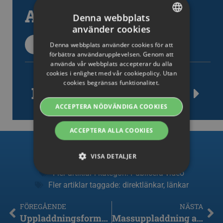
Alla artiklar
Denna webbplats
använder cookies
SWEDISH
Alla supportartiklar
Denna webbplats använder cookies för att
ENGLISH
förbättra användarupplevelsen. Genom att
använda vår webbplats accepterar du alla
SWEDISH
cookies i enlighet med vår cookiepolicy. Utan
cookies begränsas funktionalitet.
DANISH
Inlägg taggade
GERMAN
ACCEPTERA NÖDVÄNDIGA COOKIES
FINNISH
ACCEPTERA ALLA COOKIES
NORWEGIAN
FRENCH
VISA DETALJER
SPANISH
Fler artiklar i kategori:
Publicera video
Fler artiklar taggade:
direktlänkar
,
länkar
ITALIAN
Strikt nödvändiga
Prestanda
Riktade
DUTCH
FÖREGÅENDE
NÄSTA
Funktions
Uppladdningsformulär
Massuppladdning av video – Bulk Upload
CZECH