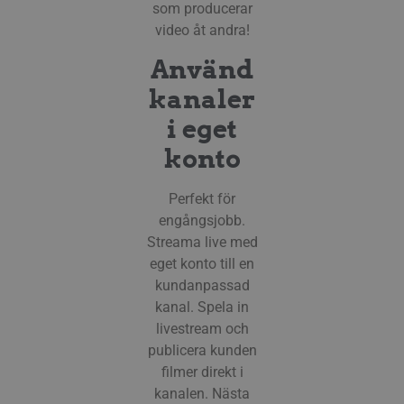
som producerar
anvä
speci
video åt andra!
webb
bra e
bibeh
Använd
statu
mella
kanaler
_px3
5
Denn
Wix.com, Inc.
i eget
minuter
för 
.protechts.net
29
för a
sekunder
besö
konto
webb
mini
legit
Perfekt för
kan 
info
engångsjobb.
adres
surfa
Streama live med
best
skadl
eget konto till en
kundanpassad
li_gc
5
Använ
LinkedIn
månader
gäste
Corporation
kanal. Spela in
4 veckor
anvä
.linkedin.com
icke
livestream och
publicera kunden
__Secure-next-
booking.rackfish.com
Session
Denn
auth.csrf-token
för a
filmer direkt i
Site 
(CSRF
kanalen. Nästa
webb