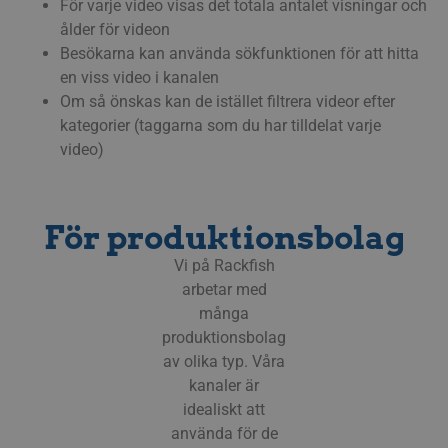
ESTONIAN
För varje video visas det totala antalet visningar och
och kontohantering. Webbplatsen kan inte
ålder för videon
användas korrekt utan strikt nödvändiga
GREEK
cookies.
Besökarna kan använda sökfunktionen för att hitta
HUNGARIAN
en viss video i kanalen
Cookie
Provider / Namn
Utgång
Besk
Om så önskas kan de istället filtrera videor efter
ICELANDIC
__Secure-next-
booking.rackfish.com
Session
Denn
auth.callback-url
för a
kategorier (taggarna som du har tilldelat varje
webb
LATVIAN
video)
anvä
omdir
LITHUANIAN
aute
auten
POLISH
Det s
söml
För produktionsbolag
anvä
PORTUGUESE
geno
använ
Vi på Rackfish
ROMANIAN
den 
arbetar med
inlo
SLOVAK
många
PHPSESSID
Session
Cook
PHP.net
appli
www.streamio.com
produktionsbolag
SLOVENIAN
PHP-s
allmä
av olika typ. Våra
som 
TURKISH
kanaler är
under
anvä
idealiskt att
UKRAINIAN
är no
slum
använda för de
CROATIAN
numm