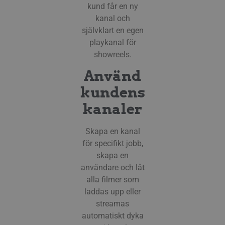
kund får en ny
genom
begär
kanal och
komm
källa
självklart en egen
vanli
med
playkanal för
auten
showreels.
att f
säker
Använd
__cf_bm
29
Denn
Cloudflare Inc.
minuter
för a
.lnk.funnelbud.com
kundens
55
männ
sekunder
Detta
kanaler
webbp
gilti
anvä
webb
Skapa en kanal
__cf_bm
29
Denn
Cloudflare Inc.
för specifikt jobb,
minuter
för a
.linkedin.com
skapa en
58
männ
sekunder
Detta
användare och låt
webbp
gilti
alla filmer som
anvä
webb
laddas upp eller
streamas
CookieScriptConsent
11
Denn
CookieScript
månader
av C
.streamio.com
automatiskt dyka
3 veckor
tjän