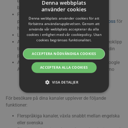
bakgrund, anpassad logotyp och anpassad
Denna webbplats
beskrivning.
använder cookies
SWEDISH
För säkra kanaler välj Lösenordsskyddade
Denna webbplats använder cookies för att
playkanaler eller
Streamio Secure
–
Kontakta oss
för
ENGLISH
förbättra användarupplevelsen. Genom att
hjälp med att säkra ditt konto
använda vår webbplats accepterar du alla
SWEDISH
cookies i enlighet med vår cookiepolicy. Utan
Livestreama direkt till utvalda kanaler
cookies begränsas funktionalitet.
DANISH
Använd taggar för att automatiskt tilldela videoklipp
till dina kanaler, och taggarna blir kategorier i din
GERMAN
ACCEPTERA NÖDVÄNDIGA COOKIES
playkanal
FINNISH
Anslut spelkanal till statistiska verktyg som Google
ACCEPTERA ALLA COOKIES
Analytics eller GDPR-säkert alternativ – Matomo
NORWEGIAN
FRENCH
VISA DETALJER
Besökare
SPANISH
För besökare på dina kanaler upplever de följande
ITALIAN
Strikt nödvändiga
Prestanda
Riktade
funktioner:
DUTCH
Funktions
Flerspråkiga kanaler, växla snabbt mellan engelska
CZECH
eller svenska
Strikt nödvändiga cookies tillåter grundläggande
webbplatsfunktioner som användarinloggning