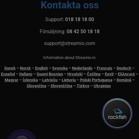
Kontakta oss
Support:
018 18 18 00
Försäljning:
08 42 50 18 18
support@streamio.com
Information about Streamio in:
Dansk
–
N
orsk
–
English
–
Svenska
–
Nederlands
–
Français
–
Deutsch
–
Español
–
Italiano
–
Suomi
Bosnian
–
Hrvatski
–
Čeština
–
Eesti
–
Ελληνικά
–
Magyar
–
Íslenska
–
Latviešu
–
Lietuvių
–
Polski
Portuguesa
–
Română
–
Slovenčina
–
Slovenščina
–
Türkçe
–
Ukrainian