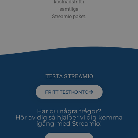
kostnadsfritt i
referenskod f
domänens ins
samtliga
av kakan.
Streamio paket.
TESTA STREAMIO
FRITT TESTKONTO
Har du några frågor?
Hör av dig så hjälper vi dig komma
igång med Streamio!