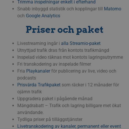
Trimma inspelningar enkelt i efterhand
begär
komm
Snabb inbyggd statistik och kopplingar till
Matomo
källa
vanli
och
Google Analytics
med
auten
Priser och paket
att f
säker
__cf_bm
29
Denn
Cloudflare Inc.
Livestreaming ingår i
alla Streamio-paket
minuter
för a
.lnk.funnelbud.com
55
männ
Utnyttjad trafik dras från kontots trafikmängd
sekunder
Detta
webbp
Inspelad video räknas mot kontots lagringsutrymme
gilti
Fri transkodering av inspelade filmer
anvä
webb
Fria
Playkanaler
för publicering av live, video och
__cf_bm
29
Denn
Cloudflare Inc.
podcasts
minuter
för a
.linkedin.com
58
männ
Prisvärda Trafikpaket
som räcker i 12 månader för
sekunder
Detta
ojämn trafik
webbp
gilti
Uppgradera paket i pågående månad
anvä
webb
Mängdrabatt – Trafik och lagring billigare met ökat
användande.
CookieScriptConsent
11
Denn
CookieScript
månader
av C
.streamio.com
Tydliga priser på tilläggstjänster
3 veckor
tjän
ihåg 
Livetranskodering av kanaler, permanent eller event
besö