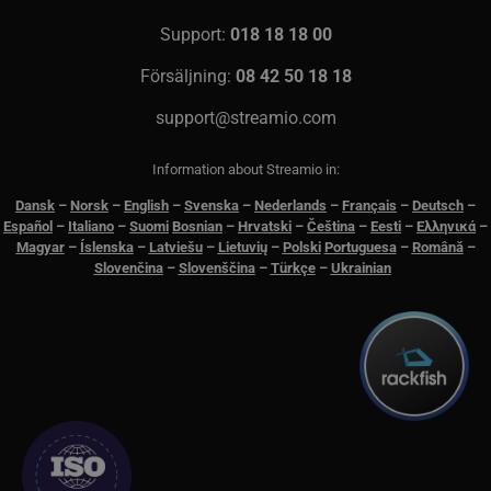
domänens ins
av kakan.
Support:
018 18 18 00
Försäljning:
08 42 50 18 18
support@streamio.com
Information about Streamio in:
Dansk
–
N
orsk
–
English
–
Svenska
–
Nederlands
–
Français
–
Deutsch
–
Español
–
Italiano
–
Suomi
Bosnian
–
Hrvatski
–
Čeština
–
Eesti
–
Ελληνικά
–
Magyar
–
Íslenska
–
Latviešu
–
Lietuvių
–
Polski
Portuguesa
–
Română
–
Slovenčina
–
Slovenščina
–
Türkçe
–
Ukrainian