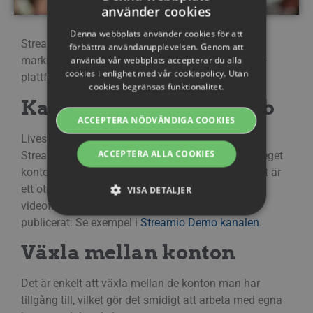
använder cookies
SWEDISH
Denna webbplats använder cookies för att
ENGLISH
Streamio är idealiskt för produktionsbolag –
förbättra användarupplevelsen. Genom att
marknadens mest prisvärda video- och streaming-
använda vår webbplats accepterar du alla
SWEDISH
cookies i enlighet med vår cookiepolicy. Utan
plattform som löser många verkliga problem.
cookies begränsas funktionalitet.
DANISH
Kanaler för alla småjobb
GERMAN
ACCEPTERA NÖDVÄNDIGA COOKIES
FINNISH
Livestreama och publicera kundfilmer i kanaler på
ACCEPTERA ALLA COOKIES
Streamio plattformen, utan att de behöver skapa eget
NORWEGIAN
konto. Kopiera filmer mellan konton vid behov. Det är
FRENCH
ett otroligt smidigt sätt att hantera dina kunders
VISA DETALJER
videofilmer och annat innehåll som de vill ha
SPANISH
publicerat. Se exempel i
Streamio Demo kanalen
.
ITALIAN
Strikt nödvändiga
Prestanda
Riktade
Växla mellan konton
DUTCH
Funktions
CZECH
Det är enkelt att växla mellan de konton man har
Strikt nödvändiga cookies tillåter grundläggande
tillgång till, vilket gör det smidigt att arbeta med egna
webbplatsfunktioner som användarinloggning
ESTONIAN
och kontohantering. Webbplatsen kan inte