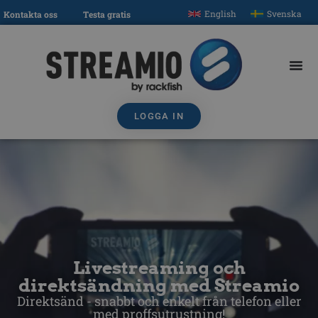
English
Svenska
Kontakta oss
Testa gratis
LOGGA IN
Livestreaming och
direktsändning med Streamio
Direktsänd - snabbt och enkelt från telefon eller
med proffsutrustning!