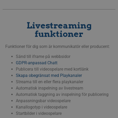
speci
webb
bra e
bibeh
statu
mella
Livestreaming
_px3
5
Denn
Wix.com, Inc.
funktioner
minuter
för 
.protechts.net
29
för a
sekunder
besö
webb
Funktioner för dig som är kommunikatör eller producent:
mini
legit
kan 
Sänd till iframe på webbsidor
info
adres
GDPR-anpassad Chatt
surfa
best
Publicera till videospelare med kortlänk
skadl
Skapa obegränsat med Playkanaler
li_gc
5
Använ
LinkedIn
Streama till en eller flera playkanaler
månader
gäste
Corporation
4 veckor
anvä
Automatisk inspelning av livestream
.linkedin.com
icke
Automatisk taggning av inspelning för publicering
__Secure-next-
booking.rackfish.com
Session
Denn
Anpassningsbar videospelare
auth.csrf-token
för a
Site 
Kanallogotyp i videospelare
(CSRF
Startbilder i videospelare
webb
genom