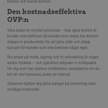
konton och kunds konton.
användas korrekt utan strikt nödvändiga
GREEK
cookies.
Den kostnadseffektiva
HUNGARIAN
Cookie
Provider / Namn
Utgång
Besk
OVP:n
ICELANDIC
__Secure-next-
booking.rackfish.com
Session
Denn
auth.callback-url
för a
webb
LATVIAN
Våra paket är mycket prisvärda – köp egna kontot åt
anvä
omdir
kunder som behöver, låt kunder som redan har konton
LITHUANIAN
aute
släppa in producenter för att göra jobb och släpp
auten
POLISH
Det s
kanaler för kunder som inte behöver något eget.
söml
anvä
PORTUGUESE
geno
Bra priser på trafik, lagring och fri enkodering är några
använ
ROMANIAN
den 
andra fördelar – och självklart erbjuder vi trafikpaket
inlo
för dig som har ojämna trafikbehov, exempelvis om du
SLOVAK
PHPSESSID
Session
Cook
PHP.net
kör en stor kampanj under en månad.
appli
www.streamio.com
SLOVENIAN
PHP-s
allmä
Streamio hjälper dig tjäna pengar på streaming utan
som 
TURKISH
onödiga kostnader.
under
anvä
UKRAINIAN
är no
slum
CROATIAN
numm
anvä