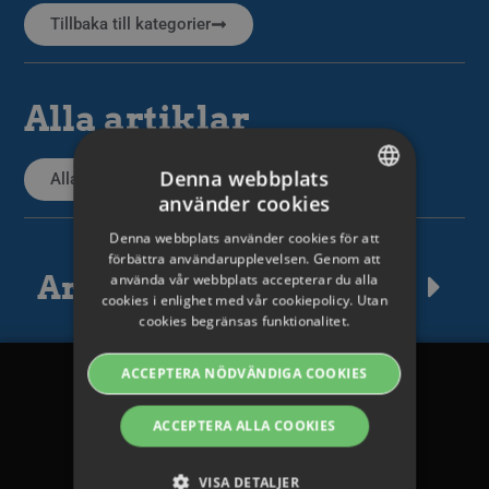
Tillbaka till kategorier
Alla artiklar
Denna webbplats
Alla supportartiklar
använder cookies
SWEDISH
Denna webbplats använder cookies för att
ENGLISH
förbättra användarupplevelsen. Genom att
Artikeltaggar
använda vår webbplats accepterar du alla
SWEDISH
cookies i enlighet med vår cookiepolicy. Utan
cookies begränsas funktionalitet.
DANISH
GERMAN
ACCEPTERA NÖDVÄNDIGA COOKIES
FINNISH
Legalt
ACCEPTERA ALLA COOKIES
NORWEGIAN
Avtal och villkor
FRENCH
VISA DETALJER