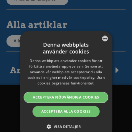
Alla artiklar
Alla supportartiklar
Denna webbplats
använder cookies
SWEDISH
Denna webbplats använder cookies för att
ENGLISH
förbättra användarupplevelsen. Genom att
Artikeltaggar
använda vår webbplats accepterar du alla
SWEDISH
cookies i enlighet med vår cookiepolicy. Utan
cookies begränsas funktionalitet.
DANISH
GERMAN
ACCEPTERA NÖDVÄNDIGA COOKIES
Legalt
FINNISH
ACCEPTERA ALLA COOKIES
NORWEGIAN
Avtal och villkor
FRENCH
VISA DETALJER
Integritetspolicy