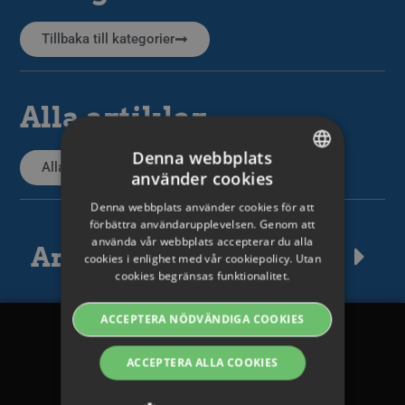
Tillbaka till kategorier
Alla artiklar
Denna webbplats
Alla supportartiklar
använder cookies
SWEDISH
Denna webbplats använder cookies för att
ENGLISH
förbättra användarupplevelsen. Genom att
använda vår webbplats accepterar du alla
SWEDISH
Artikeltaggar
cookies i enlighet med vår cookiepolicy. Utan
cookies begränsas funktionalitet.
DANISH
GERMAN
ACCEPTERA NÖDVÄNDIGA COOKIES
FINNISH
Legalt
ACCEPTERA ALLA COOKIES
NORWEGIAN
Avtal och villkor
FRENCH