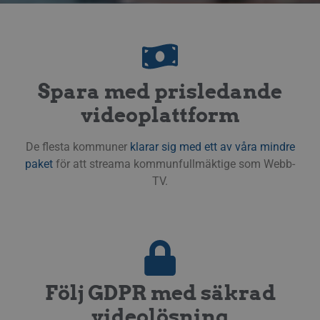
webbp
gilti
anvä
webb
CookieScriptConsent
11
Denn
CookieScript
månader
av C
.streamio.com
3 veckor
tjän
Spara med prisledande
ihåg 
besö
videoplattform
är nö
Cook
cook
korre
De flesta kommuner
klarar sig med ett av våra mindre
JSESSIONID
Session
Gener
Oracle Corporation
paket
för att streama kommunfullmäktige som Webb-
platt
.www.linkedin.com
TV.
som 
webbp
JSP. 
för a
ano
anvä
serve
Följ GDPR med säkrad
Cookie
Provider / Namn
Utgång
Bes
videolösning
Cookie
Provider / Namn
Utgång
Beskrivning