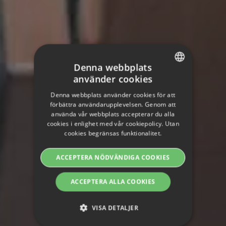
Denna webbplats
använder cookies
SWEDISH
Denna webbplats använder cookies för att
ENGLISH
förbättra användarupplevelsen. Genom att
använda vår webbplats accepterar du alla
SWEDISH
cookies i enlighet med vår cookiepolicy. Utan
cookies begränsas funktionalitet.
DANISH
GERMAN
ACCEPTERA NÖDVÄNDIGA COOKIES
FINNISH
ACCEPTERA ALLA COOKIES
NORWEGIAN
FRENCH
VISA DETALJER
SPANISH