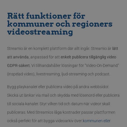
månader
användaridentifi
4 veckor
Det kan ställas in
inbäddade Micro
_pk_id.3.23d5
www.streamio.com
1 år
Det här cooki
Rätt funktioner för
skript. Mycket tr
namnet är ass
synkronisera öve
med Piwiks p
kommuner och regioners
många olika
för öppen
Microsoft-domän
källkodsanaly
videostreaming
vilket möjliggör
används för a
användarspårnin
hjälpa
webbplatsäga
bscookie
1 år
Används av socia
LinkedIn
spåra besöka
nätverkstjänster,
Corporation
beteende och
Streamio är en komplett plattform där allt ingår. Streamio är
lätt
LinkedIn, för att
.www.linkedin.com
webbplatsen
användningen a
prestanda. De
att använda
, anpassad för att
enkelt publicera tillgänglig video
inbäddade tjänst
mönstertypsk
prefixet _pk_i
GDPR-säkert
. Vi tillhandahåller lösningar för ”Video-On-Demand”
lidc
1 dag
Detta är en Micro
Microsoft
av en kort seri
MSN 1: a parts c
Corporation
och bokstäve
(inspelad video), livestreaming, ljud-streaming och podcast.
som säkerställer 
.linkedin.com
antas vara en
webbplatsen fun
referenskod f
korrekt.
domänens ins
Bygg playkanaler eller publicera video på andra webbsidor.
av kakan.
_uetsid
1 dag
Denna cookie
Microsoft
används av Bing 
Corporation
Skicka ut länkar via mail och skydda med lösenord eller publicera
_pk_id.3.c9ee
streamio.com
1 år
Det här cooki
att bestämma vil
.streamio.com
namnet är ass
annonser som sk
till sociala kanaler. Styr vilken tid och datum när videor skall
med Matomo
visas som kan va
plattform fö
relevanta för
publiceras. Med Streamios låga kostnader passar plattformen
källkodsanaly
slutanvändaren 
används för a
läser webbplatse
hjälpa
också perfekt för att bygga videoarkiv över
kommunen eller
webbplatsäga