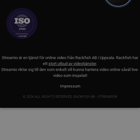
li_gc
5
LinkedIn
månader
Corporation
4 veckor
.linkedin.com
__Secure-next-
booking.rackfish.com
Session
auth.csrf-token
Streamio är en tjänst för online video från
Rackfish AB
i Uppsala. Rackfish har
ett
stort utbud av videotjänster
.
Streamio riktar sig till den som enkelt vill kunna hantera video online såväl live-
video som inspelat!
Impressum
© 2026 ALL RIGHTS RESERVED. RACKFISH AB - STREAMIO®
__cf_bm
29
Cloudflare Inc.
minuter
.lnk.funnelbud.com
55
sekunder