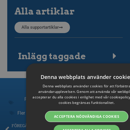
Alla artiklar
Alla supportartiklar
Inlägg taggade
Denna webbplats använder cookie
Denna webbplats använder cookies för att förbättr
SWEDIS
användarupplevelsen. Genom att använda vår webbpl
ENGLIS
accepterar du alla cookies i enlighet med vår cookiepolic
Fler artiklar i kategori:
API
,
Uppladdning och
cookies begränsas funktionalitet.
SWEDIS
nedladdning
Fler artiklar taggade:
ladda upp
,
massuppladdning
DANISH
ACCEPTERA NÖDVÄNDIGA COOKIES
FÖREGÅENDE
NÄSTA
GERMA