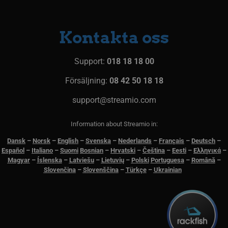
POLISH
PHPSESSID
Session
PHP.net
PORTU
www.streamio.com
Kontakta oss
ROMAN
SLOVA
Support:
018 18 18 00
SLOVEN
Försäljning:
08 42 50 18 18
TURKIS
support@streamio.com
UKRAIN
Information about Streamio in:
CROATI
Dansk
–
N
orsk
–
English
–
Svenska
–
Nederlands
–
Français
–
Deutsch
–
_px3
5
Wix.com, Inc.
Español
–
Italiano
–
Suomi
Bosnian
–
Hrvatski
–
Čeština
–
Eesti
–
Ελληνικά
–
minuter
.protechts.net
Magyar
–
Íslenska
–
Latviešu
–
Lietuvių
–
Polski
Portuguesa
–
Română
–
29
sekunder
Slovenčina
–
Slovenščina
–
Türkçe
–
Ukrainian