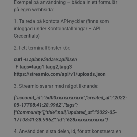
Exempel på användning – bädda in ett formulär
på egen webbsida:
1. Ta reda på kontots API-nycklar (finns som
inloggad under Kontoinställningar – API
Credentials)
2. I ett terminalfönster kör:
curl -u
apianvändare:apilösen
-F tags=tagg1,tagg2,tagg3
https://streamio.com/api/v1/uploads.json
3. Streamio svarar med något liknande:
{”account_id”:”5d00xxxxxxxxxxx”,”created_at”:”2022-
05-17T08:41:28.996Z”,”tags”:
[”Community”],”title”:null,”updated_at”:”2022-05-
17T08:41:28.996Z”,”id”:”628xxxxxxxxxxxx”}
4. Använd den sista delen, id, för att konstruera en