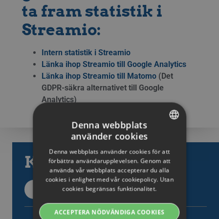
ta fram statistik i
Streamio:
Intern statistik i Streamio
Länka ihop Streamio till Google Analytics
Länka ihop Streamio till Matomo
(Det
GDPR-säkra alternativet till Google
Analytics)
Denna webbplats
använder cookies
SWEDISH
Denna webbplats använder cookies för att
Kategorier
ENGLISH
förbättra användarupplevelsen. Genom att
använda vår webbplats accepterar du alla
SWEDISH
cookies i enlighet med vår cookiepolicy. Utan
cookies begränsas funktionalitet.
Tillbaka till kategorier
DANISH
GERMAN
ACCEPTERA NÖDVÄNDIGA COOKIES