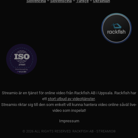
Slovenčina
–
Slovenščina
–
Türkçe
–
Ukrainian
__cf_bm
29
Denn
Cloudflare Inc.
minuter
för a
.lnk.funnelbud.com
55
männ
sekunder
Detta
webbp
gilti
anvä
webb
__cf_bm
29
Denn
Cloudflare Inc.
minuter
för a
.linkedin.com
58
männ
sekunder
Detta
webbp
gilti
anvä
webb
CookieScriptConsent
11
Denn
CookieScript
månader
av C
.streamio.com
3 veckor
tjän
Streamio är en tjänst för online video från
Rackfish AB
i Uppsala. Rackfish har
ihåg 
ett
stort utbud av videotjänster
.
besö
Streamio riktar sig till den som enkelt vill kunna hantera video online såväl live-
är nö
Cook
video som inspelat!
cook
korre
Impressum
JSESSIONID
Session
Gener
Oracle Corporation
platt
.www.linkedin.com
© 2026 ALL RIGHTS RESERVED. RACKFISH AB - STREAMIO®
som 