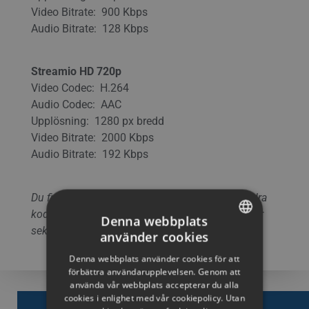
Video Bitrate: 900 Kbps
Audio Bitrate: 128 Kbps
Streamio HD 720p
Video Codec: H.264
Audio Codec: AAC
Upplösning: 1280 px bredd
Video Bitrate: 2000 Kbps
Audio Bitrate: 192 Kbps
Du finner mer detaljerad information om de andra
kodningsalternativen här i supportforumet under
Denna webbplats
sektionen
”OMKODNING AV FILM”.
använder cookies
SWEDISH
Denna webbplats använder cookies för att
ENGLISH
förbättra användarupplevelsen. Genom att
använda vår webbplats accepterar du alla
SWEDISH
cookies i enlighet med vår cookiepolicy. Utan