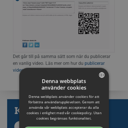
Det går till på samma sätt som när du publicerar
en vanlig video. Läs mer om hur du
publicerar
video med Streamio här
.
Denna webbplats
använder cookies
SWEDISH
Denna webbplats använder cookies för att
ENGLISH
förbättra användarupplevelsen. Genom att
använda vår webbplats accepterar du alla
Kategorier
SWEDISH
cookies i enlighet med vår cookiepolicy. Utan
cookies begränsas funktionalitet.
DANISH
Tillbaka till kategorier