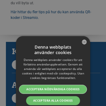
du vill byta ut.
Här hittar du fler tips på hur du kan använda QR-
koder i Streamio.
Denna webbplats
Kategorier
använder cookies
SWEDISH
Denna webbplats använder cookies för att
ENGLISH
förbättra användarupplevelsen. Genom att
Tillbaka till kategorier
använda vår webbplats accepterar du alla
SWEDISH
cookies i enlighet med vår cookiepolicy. Utan
cookies begränsas funktionalitet.
DANISH
Alla artiklar
GERMAN
ACCEPTERA NÖDVÄNDIGA COOKIES
FINNISH
Alla supportartiklar
ACCEPTERA ALLA COOKIES
NORWEGIAN