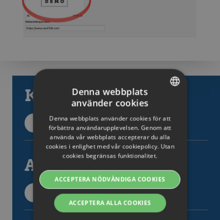
Denna webbplats
Kategorier
använder cookies
SWEDISH
Denna webbplats använder cookies för att
Tillbaka till kategorier
ENGLISH
förbättra användarupplevelsen. Genom att
använda vår webbplats accepterar du alla
SWEDISH
cookies i enlighet med vår cookiepolicy. Utan
cookies begränsas funktionalitet.
DANISH
Alla artiklar
GERMAN
ACCEPTERA NÖDVÄNDIGA COOKIES
FINNISH
Alla supportartiklar
ACCEPTERA ALLA COOKIES
NORWEGIAN