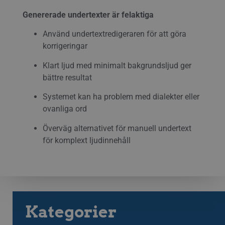
omdir
LITHUANIAN
aute
Genererade undertexter är felaktiga
auten
POLISH
Det s
söml
Använd undertextredigeraren för att göra
anvä
PORTUGUESE
geno
korrigeringar
använ
ROMANIAN
den 
Klart ljud med minimalt bakgrundsljud ger
inlo
SLOVAK
bättre resultat
PHPSESSID
Session
Cook
PHP.net
appli
www.streamio.com
SLOVENIAN
PHP-s
Systemet kan ha problem med dialekter eller
allmä
ovanliga ord
som 
TURKISH
under
anvä
UKRAINIAN
Överväg alternativet för manuell undertext
är no
slum
för komplext ljudinnehåll
CROATIAN
numm
anvä
speci
webb
bra e
bibeh
statu
mella
Kategorier
_px3
5
Denn
Wix.com, Inc.
minuter
för 
.protechts.net
29
för a