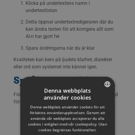
Klicka på undertextens namn i
undertextlistan
Detta öppnar undertextredigeraren där du
kan ändra texten för att korrigera allt som
AI:n har gjort fel
Spara ändringarna när du är klar
Kvaliteten kan bero på ljudets klarhet, dialekter
eller ord som systemet inte känner igen.
Språk som stöds
Denna webbplats
För närvarande har Automatiska undertexter stöd
använder cookies
SWEDISH
för:
Denna webbplats använder cookies för att
ENGLISH
förbättra användarupplevelsen. Genom att
Engelska videor (engelsk undertext)
använda vår webbplats accepterar du alla
SWEDISH
cookies i enlighet med vår cookiepolicy. Utan
Svenska videor (svenska undertexter)
cookies begränsas funktionalitet.
DANISH