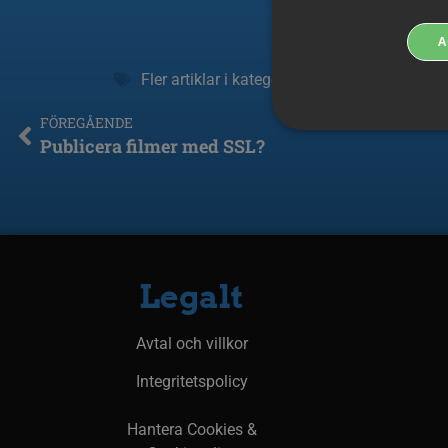
A
Fler artiklar i kategori:
CDN
Fler ar
FÖREGÅENDE
Publicera filmer med SSL?
Strikt nödvändiga cookies 
användas korrekt utan strik
Cookie
Pr
__Secure-next-
bo
Legalt
auth.callback-url
Avtal och villkor
PHPSESSID
PH
ww
Integritetspolicy
Hantera Cookies &
_px3
Wi