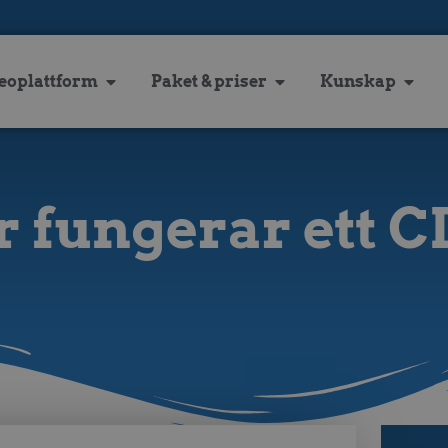
eoplattform
Paket & priser
Kunskap
 fungerar ett 