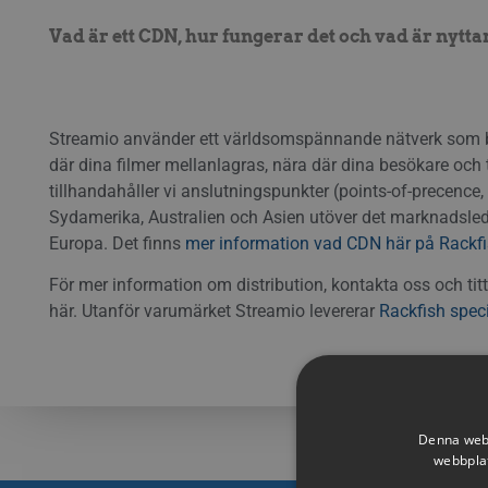
Vad är ett CDN, hur fungerar det och vad är nytta
Streamio använder ett världsomspännande nätverk som be
där dina filmer mellanlagras, nära där dina besökare och ti
tillhandahåller vi anslutningspunkter (points-of-precenc
Sydamerika, Australien och Asien utöver det marknadsl
Europa. Det finns
mer information vad CDN här på Rackf
För mer information om distribution, kontakta oss och ti
här. Utanför varumärket Streamio levererar
Rackfish speci
Denna webb
webbplat