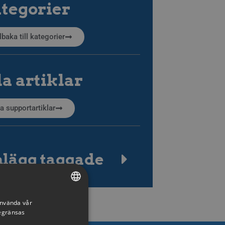
tegorier
llbaka till kategorier
la artiklar
la supportartiklar
nlägg taggade
använda vår
SWEDISH
begränsas
ENGLISH