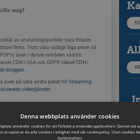
Ka
n för mig?
Ti
står av anslutningspunkter nära tittaren
Al
ttare finns. Trots våra väldigt låga priser så
e, POP’s) även i dyrare områden såsom
edande CDN i USA och GDPR säkrat CDN i
Al
ish bloggen
.
tta även på våra andra paket för
Streaming
aliserade videotjänster
.
I
Denna webbplats använder cookies
plats använder cookies för att förbättra användarupplevelsen. Genom att 
s accepterar du alla cookies i enlighet med vår cookiepolicy. Utan cookies 
funktionalitet.