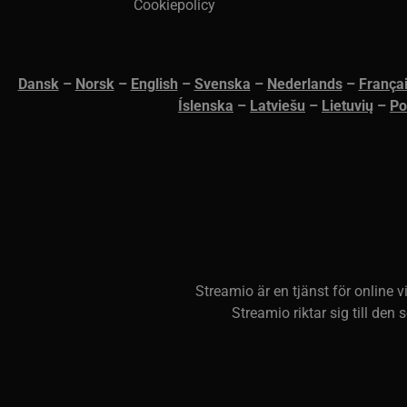
Cookiepolicy
.p
li_gc
Li
Co
Dansk
–
N
orsk
–
English
–
Svenska
–
Nederlands
–
França
.l
Íslenska
–
Latviešu
–
Lietuvių
–
Po
__Secure-next-
bo
auth.csrf-token
__cf_bm
Cl
.l
__cf_bm
Cl
.l
Streamio är en tjänst för online 
CookieScriptConsent
Co
Streamio riktar sig till den
.s
JSESSIONID
Or
.w