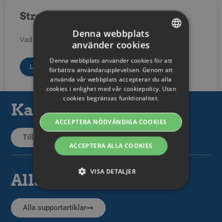
Streamio Secure
Denna webbplats
Vad är Streamio Secure?
använder cookies
SWEDISH
Denna webbplats använder cookies för att
ENGLISH
LÄS MER »
förbättra användarupplevelsen. Genom att
använda vår webbplats accepterar du alla
SWEDISH
cookies i enlighet med vår cookiepolicy. Utan
cookies begränsas funktionalitet.
DANISH
Kategorier
GERMAN
ACCEPTERA NÖDVÄNDIGA COOKIES
FINNISH
Tillbaka till kategorier
ACCEPTERA ALLA COOKIES
NORWEGIAN
FRENCH
VISA DETALJER
Alla artiklar
SPANISH
ITALIAN
Alla supportartiklar
Strikt nödvändiga
Prestanda
Riktade
DUTCH