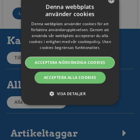
Denna webbplats
använder cookies
LÄS MER »
SWEDISH
Denna webbplats använder cookies för att
ENGLISH
förbättra användarupplevelsen. Genom att
använda vår webbplats accepterar du alla
Kategorier
SWEDISH
cookies i enlighet med vår cookiepolicy. Utan
cookies begränsas funktionalitet.
DANISH
Tillbaka till kategorier
GERMAN
ACCEPTERA NÖDVÄNDIGA COOKIES
FINNISH
ACCEPTERA ALLA COOKIES
NORWEGIAN
Alla artiklar
FRENCH
VISA DETALJER
SPANISH
Alla supportartiklar
ITALIAN
Strikt nödvändiga
Prestanda
Riktade
DUTCH
Funktions
Artikeltaggar
CZECH
Strikt nödvändiga cookies tillåter grundläggande