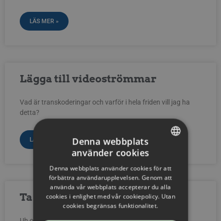
LÄS MER »
Lägga till videoströmmar
Vad är transkoderingar och varför i hela friden vill jag ha
detta?
Denna webbplats
LÄS MER »
använder cookies
SWEDISH
Denna webbplats använder cookies för att
ENGLISH
förbättra användarupplevelsen. Genom att
använda vår webbplats accepterar du alla
SWEDISH
Ta bort videoströmmar
cookies i enlighet med vår cookiepolicy. Utan
cookies begränsas funktionalitet.
DANISH
Uh oh! Jag har klantat mig. Jag behöver ta bort en