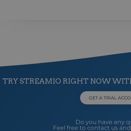
auth.callback-url
PHPSESSID
PH
ww
_px3
Wi
.p
li_gc
Li
Co
.l
TRY STREAMIO RIGHT NOW WITH
__Secure-next-
bo
auth.csrf-token
GET A TRIAL ACC
__cf_bm
Cl
.l
Do you have any q
__cf_bm
Cl
Feel free to contact us and
.l