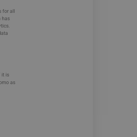
for all
 has
tics.
data
it is
omo
as