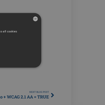
o all cookies
SWEDISH
ENGLISH
SWEDISH
DANISH
GERMAN
FINNISH
NORWEGIAN
te cannot be used properly
FRENCH
NEXT BLOG POST
SPANISH
io + WCAG 2.1 AA = TRUE
ITALIAN
 som en användare