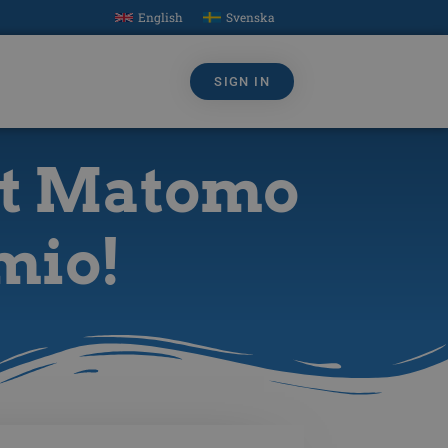
English
Svenska
SIGN IN
nt Matomo
mio!