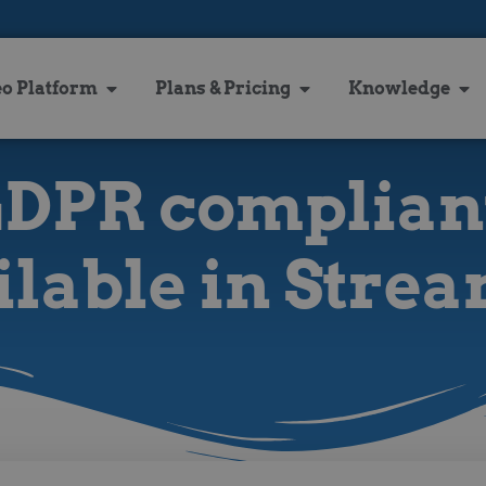
eo Platform
Plans & Pricing
Knowledge
 GDPR complia
ilable in Strea