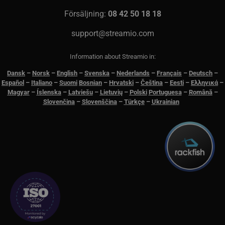
Försäljning:
08 42 50 18 18
support@streamio.com
Information about Streamio in:
Dansk
–
N
orsk
–
English
–
Svenska
–
Nederlands
–
Français
–
Deutsch
–
Español
–
Italiano
–
Suomi
Bosnian
–
Hrvatski
–
Čeština
–
Eesti
–
Ελληνικά
–
Magyar
–
Íslenska
–
Latviešu
–
Lietuvių
–
Polski
Portuguesa
–
Română
–
Slovenčina
–
Slovenščina
–
Türkçe
–
Ukrainian