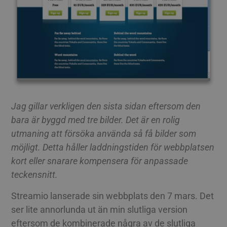
Cook
cook
korre
JSESSIONID
Session
Gener
Oracle Corporation
platt
.www.linkedin.com
som 
webbp
JSP. 
för a
ano
anvä
serve
Jag gillar verkligen den sista sidan eftersom den
bara är byggd med tre bilder. Det är en rolig
utmaning att försöka använda så få bilder som
Cookie
Provider / Namn
Utgång
Bes
Cookie
Provider / Namn
Utgång
Beskrivning
möjligt. Detta håller laddningstiden för webbplatsen
lang
.linkedin.com
Session
Det
av 
_pk_ses.3.c9ee
streamio.com
29
Det här cooki
kort eller snarare kompensera för anpassade
Cookie
Provider / Namn
Utgång
Beskrivning
det
minuter
namnet är ass
deta
59
med Matomo
teckensnitt.
IDE
1 år
Denna cookie stäl
Google LLC
anv
sekunder
plattform fö
av Doubleclick o
.doubleclick.net
web
källkodsanaly
utför informati
vanl
används för a
Streamio lanserade sin webbplats den 7 mars. Det
hur slutanvända
komm
hjälpa
använder
anvä
ser lite annorlunda ut än min slutliga version
webbplatsäga
webbplatsen oc
språ
spåra besöka
eventuell rekla
för 
eftersom de kombinerade några av de slutliga
beteende och
slutanvändaren 