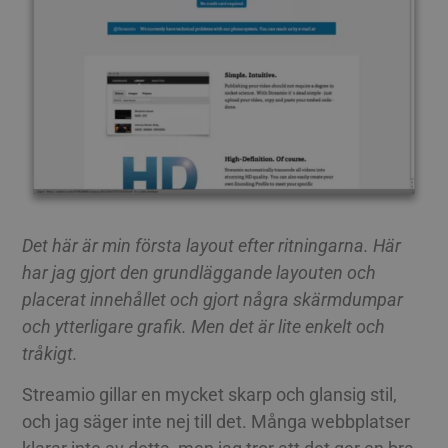
cookies.
HUNGARIAN
Cookie
Provider / Namn
Utgång
Besk
ICELANDIC
__Secure-next-
booking.rackfish.com
Session
Denn
auth.callback-url
för a
webb
LATVIAN
anvä
omdir
LITHUANIAN
aute
auten
POLISH
Det s
söml
anvä
PORTUGUESE
geno
använ
ROMANIAN
den 
Det här är min första layout efter ritningarna. Här
inlo
SLOVAK
har jag gjort den grundläggande layouten och
PHPSESSID
Session
Cook
PHP.net
appli
www.streamio.com
placerat innehållet och gjort några skärmdumpar
SLOVENIAN
PHP-s
allmä
och ytterligare grafik. Men det är lite enkelt och
som 
TURKISH
under
tråkigt.
anvä
UKRAINIAN
är no
Streamio gillar en mycket skarp och glansig stil,
slum
CROATIAN
numm
och jag säger inte nej till det. Många webbplatser
anvä
speci