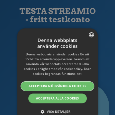
TESTA STREAMIO
- fritt testkonto
SKAFFA TESTKONTO
Denna webbplats
använder cookies
Har du några frågor?
SWEDISH
Kontakta oss så hjälper vi dig!
Denna webbplats använder cookies för att
ENGLISH
förbättra användarupplevelsen. Genom att
använda vår webbplats accepterar du alla
SWEDISH
cookies i enlighet med vår cookiepolicy. Utan
Kontakta oss
cookies begränsas funktionalitet.
DANISH
GERMAN
ACCEPTERA NÖDVÄNDIGA COOKIES
FINNISH
ACCEPTERA ALLA COOKIES
NORWEGIAN
FRENCH
VISA DETALJER