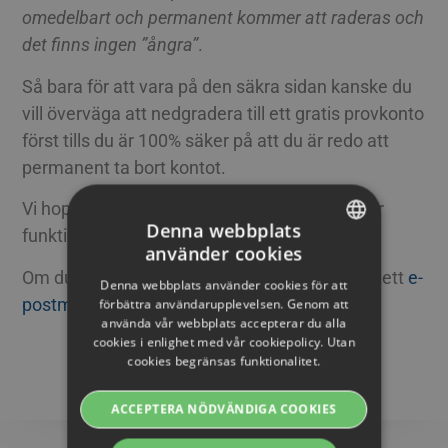
omedelbart och permanent kommer att raderas och
det finns ingen ”ångra”
.
Så bara för att vara på den säkra sidan kanske du
vill överväga att nedgradera till ett gratis provkonto
först tills du är 100% säker på att du är redo att
permanent ta bort kontot.
Vi hoppas att du kommer att tycka att den här
Denna webbplats
funktionen är användbar.
använder cookies
SWEDISH
Om du har några frågor är bara att skicka oss ett
e-
Denna webbplats använder cookies för att
ENGLISH
postmeddelande
.
förbättra användarupplevelsen. Genom att
använda vår webbplats accepterar du alla
SWEDISH
cookies i enlighet med vår cookiepolicy. Utan
cookies begränsas funktionalitet.
DANISH
2011-04-10
GERMAN
ACCEPTERA NÖDVÄNDIGA COOKIES
FINNISH