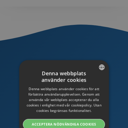
TESTA STREAMIO
Denna webbplats
- fritt testkonto
använder cookies
SWEDISH
Denna webbplats använder cookies för att
ENGLISH
förbättra användarupplevelsen. Genom att
SKAFFA TESTKONTO
använda vår webbplats accepterar du alla
SWEDISH
cookies i enlighet med vår cookiepolicy. Utan
Har du några frågor?
cookies begränsas funktionalitet.
DANISH
Kontakta oss så hjälper vi dig!
GERMAN
ACCEPTERA NÖDVÄNDIGA COOKIES