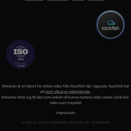
webb
CookieScriptConsent
11
Denn
CookieScript
månader
av C
.streamio.com
3 veckor
tjän
ihåg 
besö
är nö
Cook
cook
korre
JSESSIONID
Session
Gener
Oracle Corporation
platt
.www.linkedin.com
som 
webbp
JSP. 
för a
ano
anvä
Streamio är en tjänst för online video från
Rackfish AB
i Uppsala. Rackfish har
serve
ett
stort utbud av videotjänster
.
Streamio riktar sig till den som enkelt vill kunna hantera video online såväl live-
video som inspelat!
Impressum
Cookie
Provider / Namn
Utgång
Bes
Cookie
Provider / Namn
Utgång
Beskrivning
lang
.linkedin.com
Session
Det
© 2026 ALL RIGHTS RESERVED. RACKFISH AB - STREAMIO®
av 
_pk_ses.3.c9ee
streamio.com
29
Det här cooki
Cookie
Provider / Namn
Utgång
Beskrivning
det
minuter
namnet är ass