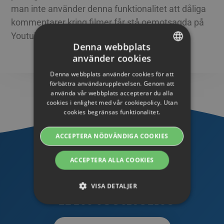
man inte använder denna funktionalitet att dåliga
kommentarer kring filmer får stå oemotsagda på
Youtube – vilket är en risk.
Denna webbplats
2014-09-30
använder cookies
SWEDISH
Denna webbplats använder cookies för att
ENGLISH
förbättra användarupplevelsen. Genom att
använda vår webbplats accepterar du alla
SWEDISH
cookies i enlighet med vår cookiepolicy. Utan
cookies begränsas funktionalitet.
DANISH
GERMAN
ACCEPTERA NÖDVÄNDIGA COOKIES
FINNISH
ACCEPTERA ALLA COOKIES
NORWEGIAN
TESTA STREAMIO
FRENCH
VISA DETALJER
- fritt testkonto
SPANISH
ITALIAN