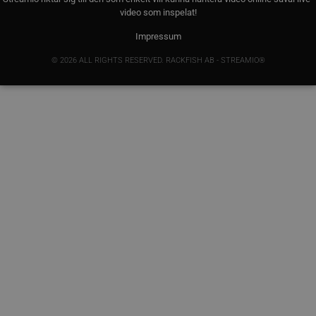
video som inspelat!
Impressum
© 2026 ALL RIGHTS RESERVED. RACKFISH AB - STREAMIO®