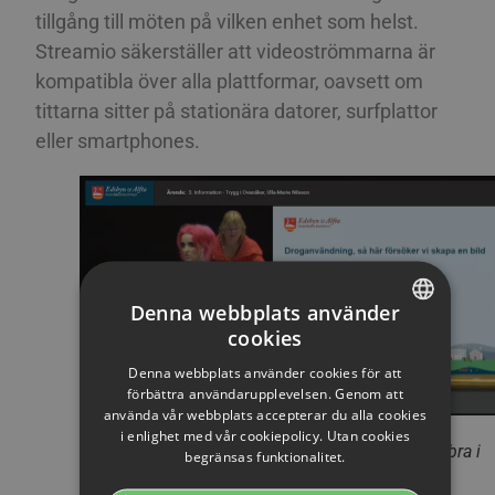
tillgång till möten på vilken enhet som helst.
Streamio säkerställer att videoströmmarna är
kompatibla över alla plattformar, oavsett om
tittarna sitter på stationära datorer, surfplattor
eller smartphones.
Denna webbplats använder
cookies
SWEDISH
Denna webbplats använder cookies för att
ENGLISH
förbättra användarupplevelsen. Genom att
använda vår webbplats accepterar du alla cookies
SWEDISH
Ovanåkers kommun visar prov på
i enlighet med vår cookiepolicy. Utan cookies
kommunfullmäktiges produktion, som fungerar bra i
begränsas funktionalitet.
DANISH
mobilen.