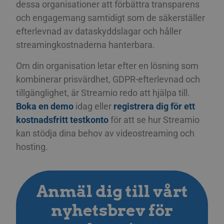
dessa organisationer att förbättra transparens
anv
serv
och engagemang samtidigt som de säkerställer
efterlevnad av dataskyddslagar och håller
streamingkostnaderna hanterbara.
Cookie
Provider / Namn
Utgång
Be
Om din organisation letar efter en lösning som
Cookie
Provider / Namn
Utgång
Beskrivning
lang
.linkedin.com
Session
Det
Cookie
Provider / Namn
Utgång
Beskrivning
kombinerar prisvärdhet, GDPR-efterlevnad och
av
_pk_ses.3.c9ee
streamio.com
29
Det här cook
de
minuter
namnet är as
IDE
1 år
Denna cookie stä
Google LLC
tillgänglighet, är Streamio redo att hjälpa till.
det
59
med Matom
av Doubleclick 
.doubleclick.net
an
sekunder
plattform fö
utför informati
Boka en demo
idag eller
registrera dig för ett
we
källkodsanal
hur slutanvänd
van
används för 
använder
kostnadsfritt testkonto
för att se hur Streamio
kom
hjälpa
webbplatsen oc
anv
webbplatsäga
eventuell rekla
kan stödja dina behov av videostreaming och
spr
spåra besök
slutanvändaren
för
beteende oc
ha sett innan h
hosting.
det
webbplatsen
besökte nämnd
prestanda. D
webbplats.
li_alerts
1 år
De
LinkedIn
mönstertyps
att
www.linkedin.com
prefixet _pk_
_gcl_au
2
Denna cookie stä
Google LLC
ab
av en kort ser
månader
av Doubleclick 
.streamio.com
för
och bokstäv
Anmäl dig till vårt
4 veckor
utför informati
an
antas vara e
hur slutanvänd
el
referenskod 
använder
nyhetsbrev för
rel
domänens in
webbplatsen oc
kar
av kakan.
eventuell rekla
slutanvändaren