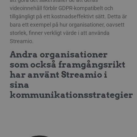
mini
legi
videoinnehåll förblir GDPR-kompatibelt och
kan 
info
tillgängligt på ett kostnadseffektivt sätt. Detta är
adre
surf
bara ett exempel på hur organisationer, oavsett
bes
skad
storlek, finner verkligt värde i att använda
li_gc
5
Anvä
LinkedIn
Streamio.
månader
gäst
Corporation
4 veckor
anv
.linkedin.com
Andra organisationer
icke
__Secure-next-
booking.rackfish.com
Session
Den
som också framgångsrikt
auth.csrf-token
för 
Site
har använt Streamio i
(CSR
web
sina
geno
begä
kom
kommunikationsstrategier
käll
vanl
me
aute
att 
säke
__cf_bm
29
Den
Cloudflare Inc.
minuter
för 
.lnk.funnelbud.com
55
män