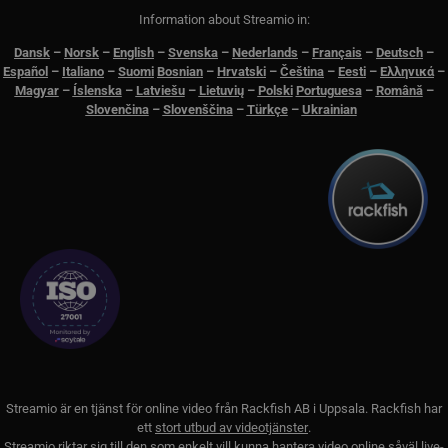
Information about Streamio in:
Dansk
–
N
orsk
–
English
–
Svenska
–
Nederlands
–
Français
–
Deutsch
–
Español
–
Italiano
–
Suomi
Bosnian
–
Hrvatski
–
Čeština
–
Eesti
–
Ελληνικά
–
Magyar
–
Íslenska
–
Latviešu
–
Lietuvių
–
Polski
Portuguesa
–
Română
–
Slovenčina
–
Slovenščina
–
Türkçe
–
Ukrainian
Streamio är en tjänst för online video från
Rackfish AB
i Uppsala. Rackfish har
ett
stort utbud av videotjänster
.
Streamio riktar sig till den som enkelt vill kunna hantera video online såväl live-