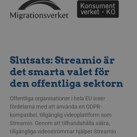
sekunder
Dett
webb
gilt
anv
web
__cf_bm
29
Den
Cloudflare Inc.
minuter
för 
.linkedin.com
58
män
sekunder
Dett
webb
gilt
anv
Slutsats: Streamio är
web
CookieScriptConsent
11
Den
CookieScript
det smarta valet för
månader
av C
.streamio.com
3 veckor
tjän
ihåg
den offentliga sektorn
besö
är n
Coo
coo
Offentliga organisationer i hela EU inser
korr
fördelarna med att använda en GDPR-
JSESSIONID
Session
Gene
Oracle Corporation
plat
.www.linkedin.com
kompatibel, tillgänglig videoplattform som
som
webb
Streamio. Genom att tillhandahålla säkra,
JSP.
tillgängliga videoströmmar hjälper Streamio
för 
ano