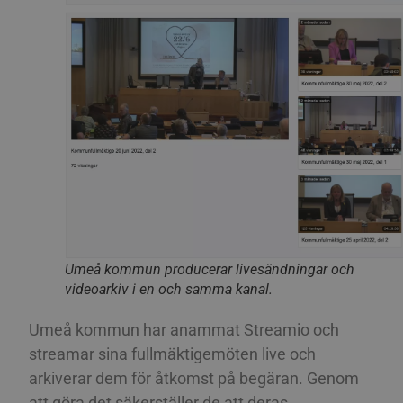
Det 
söm
POLISH
anv
gen
PORTUGUESE
anvä
den 
ROMANIAN
inlo
PHPSESSID
Session
Coo
PHP.net
SLOVAK
appl
www.streamio.com
PHP-
SLOVENIAN
allm
som 
unde
TURKISH
anvä
är n
UKRAINIAN
slu
num
anv
CROATIAN
spec
web
Umeå kommun producerar livesändningar och
bra 
videoarkiv i en och samma kanal.
bibe
stat
mell
Umeå kommun har anammat Streamio och
_px3
5
Den
Wix.com, Inc.
streamar sina fullmäktigemöten live och
minuter
för 
.protechts.net
29
för 
arkiverar dem för åtkomst på begäran. Genom
sekunder
bes
web
att göra det säkerställer de att deras