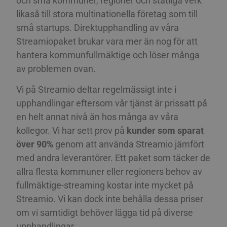
och små kommuner, regioner och statliga verk
CZECH
likaså till stora multinationella företag som till
Strikt nödvändiga cookies tillåter grundläggande
webbplatsfunktioner som användarinloggning
små startups. Direktupphandling av våra
ESTONIAN
och kontohantering. Webbplatsen kan inte
Streamiopaket brukar vara mer än nog för att
användas korrekt utan strikt nödvändiga
GREEK
cookies.
hantera kommunfullmäktige och löser många
HUNGARIAN
Cookie
Provider / Namn
Utgång
Besk
av problemen ovan.
ICELANDIC
__Secure-next-
booking.rackfish.com
Session
Denn
auth.callback-url
för a
Vi på Streamio deltar regelmässigt inte i
webb
LATVIAN
anvä
upphandlingar eftersom vår tjänst är prissatt på
omdir
LITHUANIAN
en helt annat nivå än hos många av våra
aute
auten
kollegor. Vi har sett prov på
kunder som sparat
POLISH
Det s
söml
över 90%
genom att använda Streamio jämfört
anvä
PORTUGUESE
geno
med andra leverantörer. Ett paket som täcker de
använ
ROMANIAN
den 
allra flesta kommuner eller regioners behov av
inlo
SLOVAK
fullmäktige-streaming kostar inte mycket på
PHPSESSID
Session
Cook
PHP.net
appli
www.streamio.com
Streamio. Vi kan dock inte behålla dessa priser
SLOVENIAN
PHP-s
allmä
om vi samtidigt behöver lägga tid på diverse
som 
TURKISH
under
upphandlingar.