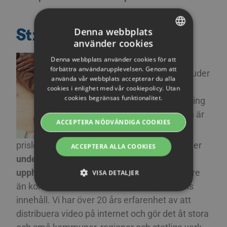
Streamios lösning
Denna webbplats
använder cookies
SWEDISH
Vi
Denna webbplats använder cookies för att
ENGLISH
förbättra användarupplevelsen. Genom att
erbjuder
använda vår webbplats accepterar du alla
SWEDISH
en
cookies i enlighet med vår cookiepolicy. Utan
cookies begränsas funktionalitet.
DANISH
lösning
som är
GERMAN
ACCEPTERA NÖDVÄNDIGA COOKIES
helt
FINNISH
prisledande, där även våra största paket ligger
ACCEPTERA ALLA COOKIES
NORWEGIAN
under många myndigheters
FRENCH
upphandlingsgräns
. Vi är ofta 50-90% billigare
VISA DETALJER
än konkurrenterna när man jämför paketens
SPANISH
innehåll. Vi har över 20 års erfarenhet av att
ITALIAN
Strikt nödvändiga
Prestanda
Riktade
distribuera video på internet och gör det åt stora
DUTCH
Funktions