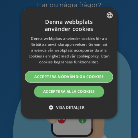
Har du några frågor?
Kontakta oss så hjälper vi dig!
Denna webbplats
använder cookies
SWEDISH
Kontakta oss
Denna webbplats använder cookies för att
ENGLISH
förbättra användarupplevelsen. Genom att
använda vår webbplats accepterar du alla
SWEDISH
cookies i enlighet med vår cookiepolicy. Utan
cookies begränsas funktionalitet.
DANISH
GERMAN
ACCEPTERA NÖDVÄNDIGA COOKIES
FINNISH
ACCEPTERA ALLA COOKIES
NORWEGIAN
FRENCH
VISA DETALJER
SPANISH
ITALIAN
Strikt nödvändiga
Prestanda
Riktade
DUTCH