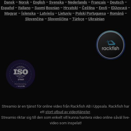
webbp
Dansk
–
N
orsk
–
English
–
Svenska
–
Nederlands
–
Français
–
Deutsch
–
gilti
Español
–
Italiano
–
Suomi
Bosnian
–
Hrvatski
–
Čeština
–
Eesti
–
Ελληνικά
–
anvä
Magyar
–
Íslenska
–
Latviešu
–
Lietuvių
–
Polski
Portuguesa
–
Română
–
webb
Slovenčina
–
Slovenščina
–
Türkçe
–
Ukrainian
CookieScriptConsent
11
Denn
CookieScript
månader
av C
.streamio.com
3 veckor
tjän
ihåg 
besö
är nö
Cook
cook
korre
JSESSIONID
Session
Gener
Oracle Corporation
platt
.www.linkedin.com
som 
webbp
JSP. 
för a
ano
anvä
serve
Streamio är en tjänst för online video från
Rackfish AB
i Uppsala. Rackfish har
ett
stort utbud av videotjänster
.
Streamio riktar sig till den som enkelt vill kunna hantera video online såväl live-
video som inspelat!
Cookie
Provider / Namn
Utgång
Bes
Cookie
Provider / Namn
Utgång
Beskrivning