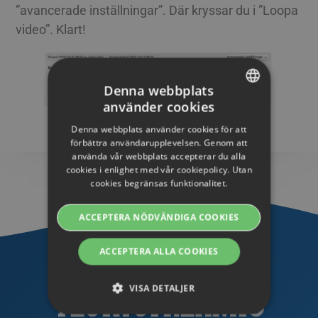
”avancerade inställningar”. Där kryssar du i ”Loopa
video”. Klart!
Denna webbplats
använder cookies
SWEDISH
2017-04-19
Denna webbplats använder cookies för att
ENGLISH
förbättra användarupplevelsen. Genom att
använda vår webbplats accepterar du alla
SWEDISH
cookies i enlighet med vår cookiepolicy. Utan
cookies begränsas funktionalitet.
DANISH
GERMAN
ACCEPTERA NÖDVÄNDIGA COOKIES
FINNISH
ACCEPTERA ALLA COOKIES
NORWEGIAN
FRENCH
VISA DETALJER
TESTA STREAMIO
SPANISH