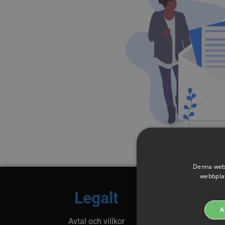
Denna webb
webbplat
Legalt
A
Avtal och villkor