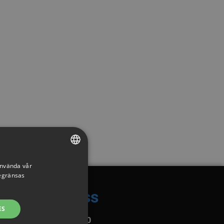
använda vår
SWEDISH
begränsas
ENGLISH
Kontakta oss
SWEDISH
ES
DANISH
Support:
018 18 18 00