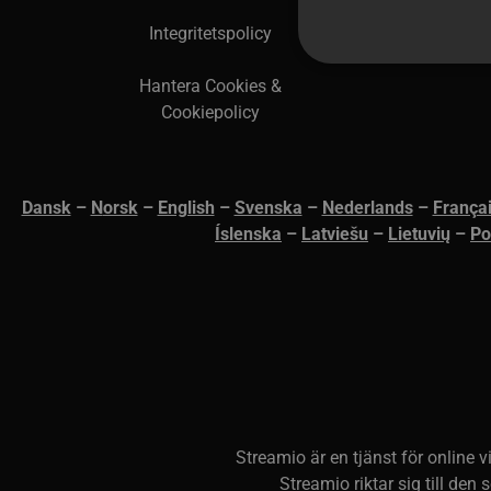
Integritetspolicy
Hantera Cookies &
Cookiepolicy
Strikt nödvändiga cookies 
användas korrekt utan strik
Cookie
Pr
Dansk
–
N
orsk
–
English
–
Svenska
–
Nederlands
–
França
__Secure-next-
bo
Íslenska
–
Latviešu
–
Lietuvių
–
Po
auth.callback-url
PHPSESSID
PH
ww
_px3
Wi
.p
Streamio är en tjänst för online 
li_gc
Li
Streamio riktar sig till den