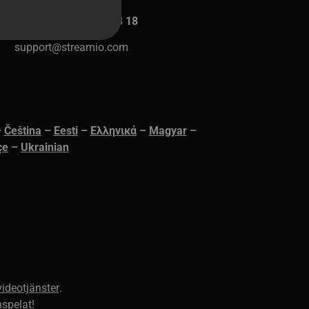
GERMAN
Försäljning:
08 42 50 18 18
FINNISH
support@streamio.com
NORWEGIAN
FRENCH
ng. Webbplatsen kan inte
SPANISH
–
Čeština
–
Eesti
–
Ελληνικά
–
Magyar
–
ITALIAN
 som en användare kommer
çe
–
Ukrainian
DUTCH
ringsleverantör. Det
tt omdirigera användaren
CZECH
råket. Detta är en allmänt
ESTONIAN
er för användarsessioner.
 hur det används kan vara
t bibehålla en inloggad
GREEK
HUNGARIAN
 upptäcka skadliga
v legitima användare. Det
ICELANDIC
h surfaktivitet för att
videotjänster
.
LATVIAN
ng av kakor för icke-
nspelat!