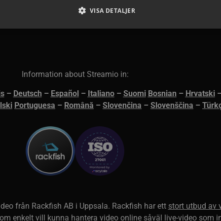
VISA DETALJER
Strikt nödvändiga
Prestanda
Riktade
Funktions
tillåter grundläggande webbplatsfunktioner som användarinloggning och kontohanteri
Information about Streamio in:
t nödvändiga cookies.
ovider / Namn
Utgång
Beskrivning
is
–
Deutsch
–
Español
–
Italiano
–
Suomi
Bosnian
–
Hrvatski
oking.rackfish.com
Session
Denna cookie används för att lagra webbadressen
lski
Portuguesa
–
Română
–
Slovenčina
–
Slovenščina
–
Türk
att omdirigeras efter autentisering med en autentise
säkerställer en sömlös användarupplevelse genom a
tillbaka till den avsedda sidan efter inloggningen.
Session
Cookie genererad av applikationer baserat på PHP-sp
P.net
identifierare som används för att underhålla variabl
w.streamio.com
Det är normalt ett slumpmässigt genererat nummer,
specifikt för webbplatsen, men ett bra exempel är at
status för en användare mellan sidorna.
5
Denna cookie används för säkerhetsändamål, för att
x.com, Inc.
minuter
besökare på webbplatsen och minimera blockering a
rotechts.net
29
kan samla in information som IP-adress, enhets-ID oc
sekunder
bestämma potentiellt skadligt beteende.
video från
Rackfish AB
i Uppsala. Rackfish har ett
stort utbud av 
5
Används för att lagra gästens samtycke till användni
nkedIn
 som enkelt vill kunna hantera video online såväl live-video som i