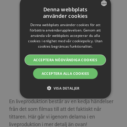
Denna webbplats
använder cookies
SWEDISH
Denna webbplats använder cookies för att
ENGLISH
förbättra användarupplevelsen. Genom att
använda vår webbplats accepterar du alla
SWEDISH
cookies i enlighet med vår cookiepolicy. Utan
cookies begränsas funktionalitet.
DANISH
GERMAN
ACCEPTERA NÖDVÄNDIGA COOKIES
FINNISH
ACCEPTERA ALLA COOKIES
NORWEGIAN
FRENCH
VISA DETALJER
SPANISH
En liveproduktion består av en kedja händelser
ITALIAN
från det som filmas till att det faktiskt når
Strikt nödvändiga
Prestanda
Riktade
DUTCH
tittaren. Här går vi igenom delarna i en
Funktions
liveproduktion i mer detalj än ovan!
CZECH