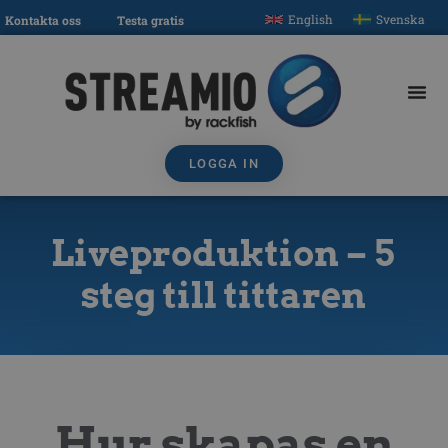
English
Svenska
Kontakta oss
Testa gratis
LOGGA IN
Liveproduktion – 5
steg till tittaren
Hur skapas en