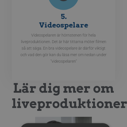
5.
Videospelare
Videospelaren är hörnstenen för hela
liveproduktionen. Det är här tittarna möter filmen
så att säga. En bra videospelare är därför viktigt
och vad den gör kan du läsa mer om nedan under
"videospelaren"
Lär dig mer om
liveproduktioner