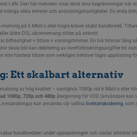
anterat LAN. Den här metoden visar dock sina begränsningar när 
med många olika enheter och anslutningshastigheter. En enda bith
matning på 6 Mbit/s eller högre kräver stabil bandbredd. Titta
ler äldre DSL-abonnemang stöter på avbrott.
r bithastighet × tittare × visningstimmar. En två timmar lång sän
stor skala blir kan debitering av överförbrukningsavgifter bli oun
 inte hantera tittare som verkligen behöver lägre upplösning fö
: Ett skalbart alternativ
atning av hög kvalitet – vanligtvis 1080p vid 6 Mbit/s eller hög
ad 1080p, 720p och 480p
återgivning för VOD (användare kan lä
. Livesändningar kan använda vår valfria
livetranskodering
, som 
ervakar bandbredden under uppspelningen och växlar sömlöst til