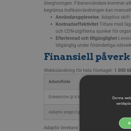
återgivningen. Fiberanvändare kommer att s
begränsa trafikanvändningen kan manuellt
Användarupplevelse
: Adaptiva skif
Kostnadseffektivitet
Tittare med läg
och CDN-utgifterna sjunker för orga
Efterlevnad och tillgänglighet
Leveran
tillgänglig under föränderliga nätver
Finansiell påverk
Webbsändning för hela företaget:
1 000 ti
Arbetsflöde
Enkelström @ 6 Mbit/s
Denna webb
webbplat
Adaptiv stege (i genomsnitt ≈ 3 Mbit/s)
A
Adaptiv leverans minskar utgående trafik