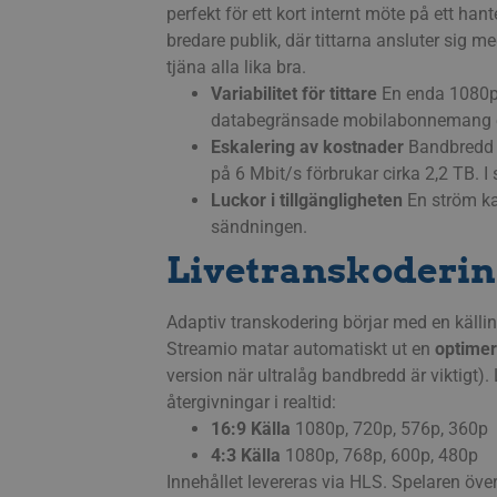
perfekt för ett kort internt möte på ett h
bredare publik, där tittarna ansluter sig 
tjäna alla lika bra.
Variabilitet för tittare
En enda 1080p-
databegränsade mobilabonnemang el
Eskalering av kostnader
Bandbredd ä
på 6 Mbit/s förbrukar cirka 2,2 TB. I 
Luckor
i
tillgängligheten
En ström kan
sändningen.
Livetranskodering
Adaptiv transkodering börjar med en källinm
Streamio matar automatiskt ut en
optimer
version när ultralåg bandbredd är viktigt)
återgivningar i realtid:
16:9 Källa
1080p, 720p, 576p, 360p
4:3 Källa
1080p, 768p, 600p, 480p
Innehållet levereras via HLS. Spelaren öv