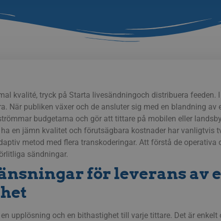
mal kvalité, tryck på
Starta livesändning
och distribuera feeden. I
ra. När publiken växer och de ansluter sig med en blandning av 
 strömmar budgetarna och gör att tittare på mobilen eller lands
 ha en jämn kvalitet
och
förutsägbara kostnader har vanligtvis tv
adaptiv metod med flera transkoderingar. Att förstå de operativ
örlitliga sändningar.
änsningar för leverans av 
ghet
n upplösning och en bithastighet till varje tittare. Det är enkelt