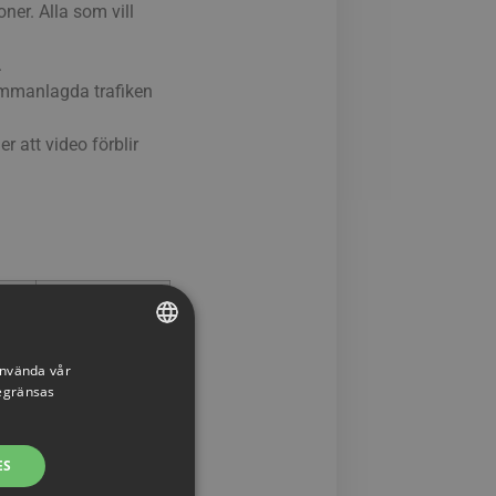
ner. Alla som vill
.
ammanlagda trafiken
er att video förblir
All data
≈ 3,8 TB
använda vår
SWEDISH
begränsas
ENGLISH
≈ 1,9 TB
SWEDISH
ES
mmande händelser och
DANISH