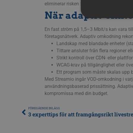
eliminerar risken för överraskningsavgifter
När adaptiv omko
En fast ström på 1,5–3 Mbit/s kan vara til
företagsnätverk. Adaptiv omkodning rekom
Strikt nödvändiga cookies 
Landskap med blandade enheter (stati
användas korrekt utan strik
Tittare ansluter från flera regioner el
Cookie
Pr
Strikt kontroll över CDN- eller plattfo
__Secure-next-
bo
WCAG-krav på tillgänglighet eller ö
auth.callback-url
Ett program som måste skalas upp bo
Med Streamio ingår VOD-omkodning i varj
PHPSESSID
PH
användningsbaserad prissättning. Adaptiv st
ww
kompromissa med din budget.
FÖREGÅENDE INLÄGG
_px3
Wi
.p
li_gc
Li