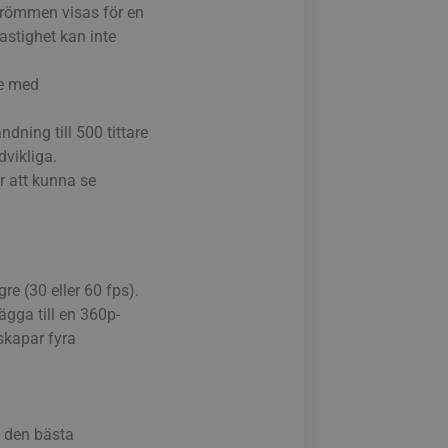
strömmen visas för en
astighet kan inte
re med
dning till 500 tittare
dvikliga.
r att kunna se
re (30 eller 60 fps).
gga till en 360p-
skapar fyra
l den bästa