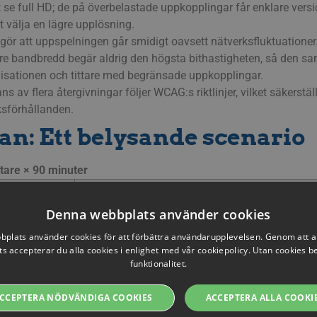
e full HD; de på överbelastade uppkopplingar får enklare versio
 välja en lägre upplösning.
t gör att uppspelningen går smidigt oavsett nätverksfluktuationer
re bandbredd begär aldrig den högsta bithastigheten, så den s
nisationen och tittare med begränsade uppkopplingar.
s av flera återgivningar följer WCAG:s riktlinjer, vilket säkerställ
ksförhållanden.
an: Ett belysande scenario
ttare × 90 minuter
Effektiv genomsnittlig bithastighet
Denna webbplats använder cookies
6 Mbit/s
plats använder cookies för att förbättra användarupplevelsen. Genom att 
s accepterar du alla cookies i enlighet med vår cookiepolicy. Utan cookies 
funktionalitet.
3 Mbit/s
CCEPTERA NÖDVÄNDIGA COOKIES
ACCEPTERA ALLA COOKI
 med ungefär
50 %
– besparingar som ökar jämfört med återko