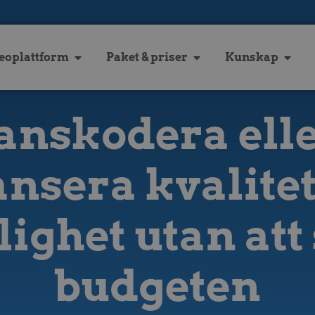
eoplattform
Paket & priser
Kunskap
anskodera elle
ansera kvalitet
lighet utan at
budgeten