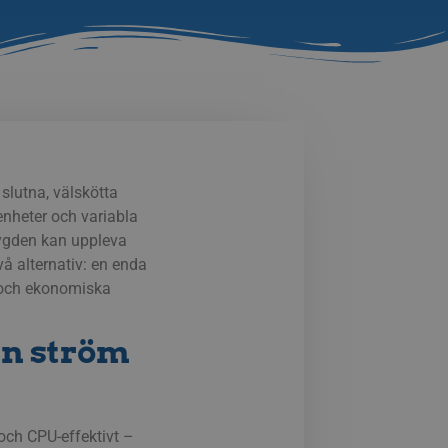
 slutna, välskötta
enheter och variabla
bygden kan uppleva
å alternativ: en enda
a och ekonomiska
en ström
 och CPU-effektivt –