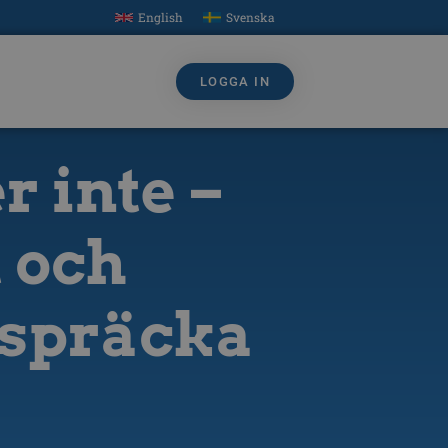
English
Svenska
LOGGA IN
r inte –
 och
t spräcka