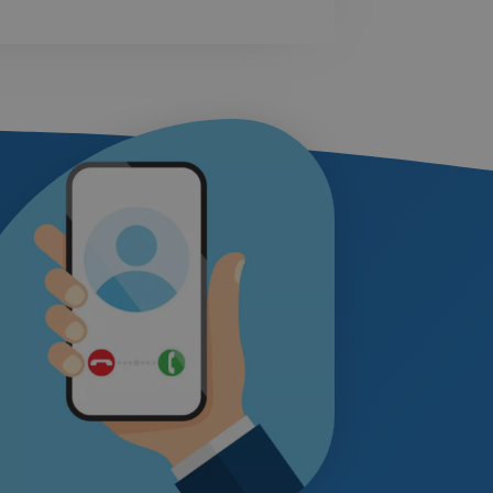
LITHUANIAN
POLISH
equest Forgery (CSRF)
arje begäran till servern
vis i samband med
PORTUGUESE
der.
ROMANIAN
r och bots. Detta är
apporter om användningen av
SLOVAK
SLOVENIAN
r och bots. Detta är
apporter om användningen av
TURKISH
UKRAINIAN
n för att komma ihåg
digt att Cookie-Script.com
CROATIAN
s av webbplatser skrivna i
onym användarsession av
e med detta namn, och en