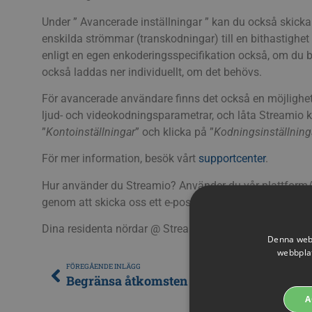
Under ” Avancerade inställningar ” kan du också skicka
enskilda strömmar (transkodningar) till en bithastighe
enligt en egen enkoderingsspecifikation också, om du 
också laddas ner individuellt, om det behövs.
För avancerade användare finns det också en möjlighet 
ljud- och videokodningsparametrar, och låta Streamio k
”
Kontoinställningar
” och klicka på ”
Kodningsinställning
För mer information, besök vårt
supportcenter
.
Hur använder du Streamio? Använder du vår plattform/vå
genom att skicka oss ett e-postmeddelande
support@s
Dina residenta nördar @ Streamio.
Denna webb
webbplat
FÖREGÅENDE INLÄGG
Begränsa åtkomsten till ditt videoinnehå
A