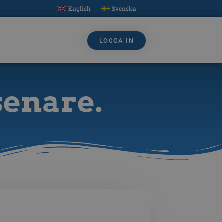
English
Svenska
LOGGA IN
senare.