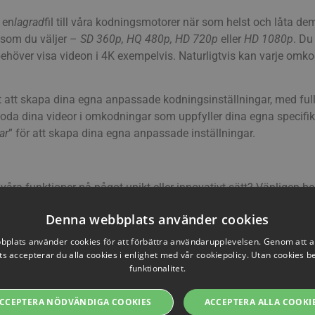
 en
lagrad
fil till våra kodningsmotorer när som helst och låta dem 
t som du väljer –
SD 360p,
HQ 480p,
HD 720p
eller
HD 1080p
. Du
behöver visa videon i 4K exempelvis. Naturligtvis kan varje om
att skapa dina egna anpassade kodningsinställningar, med fullst
oda dina videor i omkodningar som uppfyller dina egna specifika
ar
” för att skapa dina egna anpassade inställningar.
ra funktioner på något unikt eller innovativt sätt? Vänligen b
treamio.com
. Vi vill gärna dela din berättelse som en inspiration 
Denna webbplats använder cookies
plats använder cookies för att förbättra användarupplevelsen. Genom att 
s accepterar du alla cookies i enlighet med vår cookiepolicy. Utan cookies 
funktionalitet.
ll (UPDATE)
CCEPTERA NÖDVÄNDIGA COOKIES
ACCEPTERA ALLA COOKI
2011-11-30