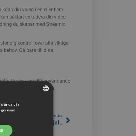
koda din video i en eller flera
 kan såklart enkodera din video
kodning du skapar med Streamio
ändig kontroll över alla viktiga
 behov. Gå bara till dina
erätta för oss om ditt användande
eller vägledning till andra.
använda vår
SWEDISH
begränsas
ENGLISH
NÄSTA INLÄGG
En mycket speciell jul…
SWEDISH
ES
DANISH