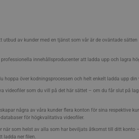
tt utbud av kunder med en tjänst som vår är de oväntade sätten 
and professionella innehållsproducenter att ladda upp och lagra hö
 du hoppa över kodningsprocessen och helt enkelt ladda upp din 
 videofiler som du vill på det här sättet – om du får slut på l
kapar några av våra kunder flera konton för sina respektive kun
atabaser för högkvalitativa videofiler.
 när som helst av alla som har beviljats åtkomst till ditt konto 
t ladda ner filen.