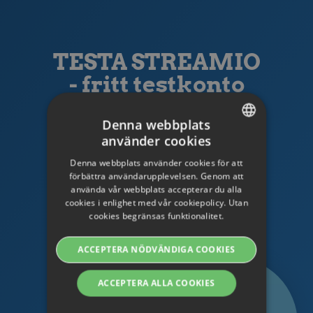
TESTA STREAMIO
- fritt testkonto
Denna webbplats
SKAFFA TESTKONTO
använder cookies
SWEDISH
Har du några frågor?
Denna webbplats använder cookies för att
ENGLISH
Kontakta oss så hjälper vi dig!
förbättra användarupplevelsen. Genom att
använda vår webbplats accepterar du alla
SWEDISH
cookies i enlighet med vår cookiepolicy. Utan
cookies begränsas funktionalitet.
DANISH
Kontakta oss
GERMAN
ACCEPTERA NÖDVÄNDIGA COOKIES
FINNISH
ACCEPTERA ALLA COOKIES
NORWEGIAN
FRENCH