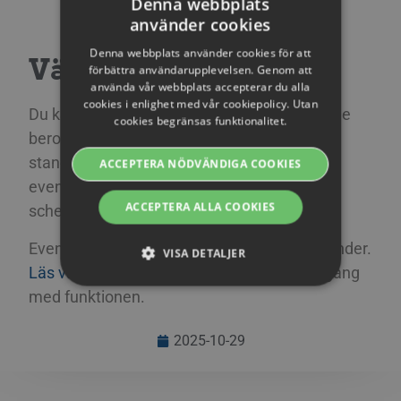
Denna webbplats
använder cookies
SWEDISH
Denna webbplats använder cookies för att
Växla mellan lägen
ENGLISH
förbättra användarupplevelsen. Genom att
använda vår webbplats accepterar du alla
SWEDISH
cookies i enlighet med vår cookiepolicy. Utan
Du kan växla mellan standard- och event-läge
cookies begränsas funktionalitet.
DANISH
beroende på vad du sänder. Använd
GERMAN
standardläge för dina vanliga livestreams,
ACCEPTERA NÖDVÄNDIGA COOKIES
FINNISH
event-läge när du behöver en strukturerad
ACCEPTERA ALLA COOKIES
schemaläggning.
NORWEGIAN
FRENCH
Events är nu tillgängligt för alla Streamio-kunder.
VISA DETALJER
Läs vår supportguide
om hur du kommer igång
SPANISH
med funktionen.
ITALIAN
Strikt nödvändiga
Prestanda
Riktade
DUTCH
2025-10-29
Funktions
CZECH
Strikt nödvändiga cookies tillåter grundläggande
webbplatsfunktioner som användarinloggning
ESTONIAN