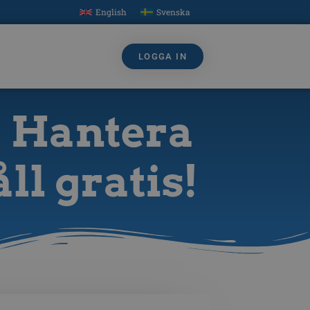
English
Svenska
LOGGA IN
? Hantera
l gratis!