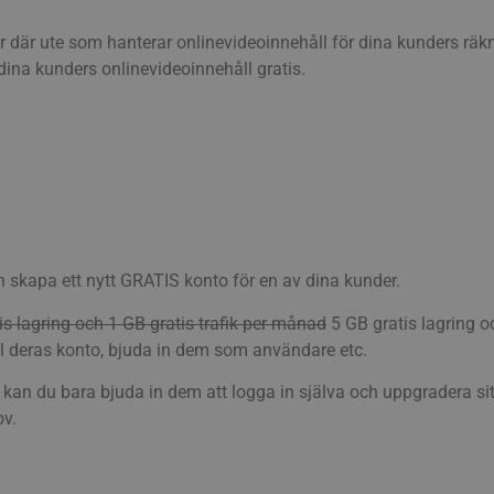
enter där ute som hanterar onlinevideoinnehåll för dina kunders räk
ina kunders onlinevideoinnehåll gratis.
ch skapa ett nytt GRATIS konto för en av dina kunder.
is lagring och 1 GB gratis trafik per månad
5 GB gratis lagring o
ll deras konto, bjuda in dem som användare etc.
t kan du bara bjuda in dem att logga in själva och uppgradera sitt
ov.