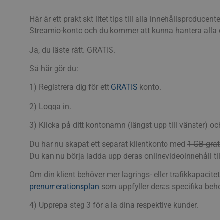
Här är ett praktiskt litet tips till alla innehållsproduc
Streamio-konto och du kommer att kunna hantera alla d
Ja, du läste rätt. GRATIS.
Så här gör du:
1) Registrera dig för ett
GRATIS
konto.
2) Logga in.
3) Klicka på ditt kontonamn (längst upp till vänster) o
Du har nu skapat ett separat klientkonto med
1 GB grat
Du kan nu börja ladda upp deras onlinevideoinnehåll ti
Om din klient behöver mer lagrings- eller trafikkapacite
prenumerationsplan
som uppfyller deras specifika beh
4) Upprepa steg 3 för alla dina respektive kunder.