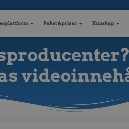
eoplattform
Paket & priser
Kunskap
sproducenter
s videoinnehål