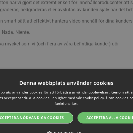
ton har vi gjort det extremt enkelt för innehållsproducenter att 
graderas, nedgraderas eller avslutas av kunden själv när det be
en smart sätt att effektivt hantera videoinnehåll för dina kunder
. Nada. Niente.
ka mycket som vi (och flera av våra befintliga kunder) gör.
Denna webbplats använder cookies
plats använder cookies för att förbättra användarupplevelsen. Genom att 
s accepterar du alla cookies i enlighet med vår cookiepolicy. Utan cookies 
ideobibliotek!
Begränsa åtkomsten till dit
funktionalitet.
2011-10-22
CCEPTERA NÖDVÄNDIGA COOKIES
ACCEPTERA ALLA COOKI